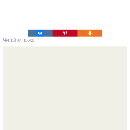
Читайте также
Какие средства можно использовать для лечения
синяков под глазами