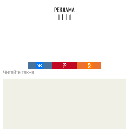
Читайте также
Стильная победа над холодом: как выглядеть шикарно