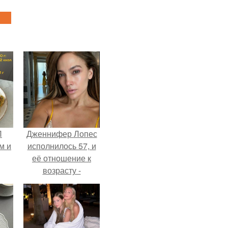
П
Дженнифер Лопес
м и
исполнилось 57, и
её отношение к
возрасту -
настоящий
манифест
уверенности: "не
говорите, что я