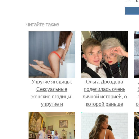
Читайте также
Упругие ягодицы.
Ольга Дроздова
Сексуальные
поделилась очень
женские ягодицы,
личной историей, о
упругие и
которой раньше
о
подтянутые - для
почти не говорила.
вас это только
п
мечта?