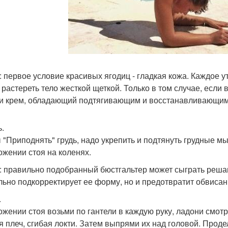
: первое условие красивых ягодиц - гладкая кожа. Каждое у
 растереть тело жесткой щеткой. Только в том случае, если 
и крем, обладающий подтягивающим и восстанавливающим
ь.
 "Приподнять" грудь, надо укрепить и подтянуть грудные 
ожении стоя на коленях.
: правильно подобранный бюстгальтер может сыграть решаю
льно подкорректирует ее форму, но и предотвратит обвисан
.
ожении стоя возьми по гантели в каждую руку, ладони смот
я плеч, сгибая локти. Затем выпрями их над головой. Прод