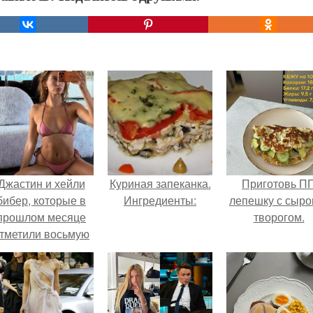
Джастин и хейли
Куриная запеканка.
Приготовь П
бибер, которые в
Ингредиенты:
лепешку с сыро
прошлом месяце
творогом.
тметили восьмую
годовщину
омолвки, показали
новые фото с
совместного