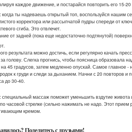
олируя каждое движение, и постарайся повторить его 15-20 
: когда ты надеваешь открытый топ, воспользуйся нашим с
отистого корректора или рассыпчатой пудры спереди от клю
тевого сгиба. Это отвлечет.
ние от задней (пока еще недостаточно подтянутой) поверхн
от.
ого результата можно достичь, если регулярно качать пресс.
 за голову. Слегка прогнись, чтобы поясница образовала н
- на 45 градусов, затем медленно опускай. Самое главное -
родок к груди и следи за дыханием. Начни с 20 повторов и
а до 30-40.
: специальный массаж поможет уменьшить вздутие живота и
 по часовой стрелке (сильно нажимать не надо. Этот прием 
гивающим кремом.
авилось? Поделитесь с друзьями!