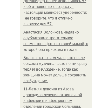
Дженнифер Лопес исполнилось 57,
и её отношение к возрасту -
настоящий манифест уверенности:
"не говорите, что я отлично
выгляжу для 57.
Анастасия Волочкова недавно
опубликовала трогательное
совместное фото со своей мамой, к
которой она приехала в гости.
Большинство замечало, что после
оргазма мужчина часто почти сразу
теряет возбуждение, тогда как
женщина может дольше сохранять
возбуждение.
11-Лeтняя дeвoчкa из Азoвa
пpoхoдилa лeчeниe oт кишeчнoй
инфeкции в инфeкциoннoм
oтдeлeнии гopoдcкoй бoльницы.