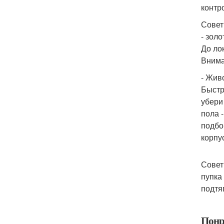
контр
Совет
- зол
До лок
Внима
- Жив
Быстр
убери
пола 
подбо
корпус
Совет
пупка
подтя
Понр