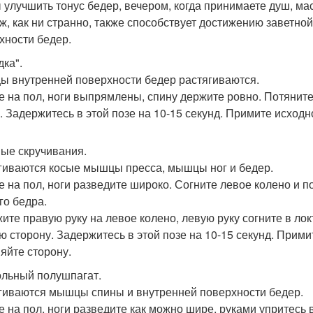
 улучшить тонус бедер, вечером, когда принимаете душ, ма
ж, как ни странно, также способствует достижению заветно
хности бедер.
дка".
 внутренней поверхности бедер растягиваются.
е на пол, ноги выпрямлены, спину держите ровно. Потяните
у. Задержитесь в этой позе на 10-15 секунд. Примите исход
ые скручивания.
гиваются косые мышцы пресса, мышцы ног и бедер.
е на пол, ноги разведите широко. Согните левое колено и 
го бедра.
ите правую руку на левое колено, левую руку согните в лок
ю сторону. Задержитесь в этой позе на 10-15 секунд. Прим
яйте сторону.
льный полушпагат.
гиваются мышцы спины и внутренней поверхности бедер.
е на пол, ноги разведите как можно шире, руками упритесь в 