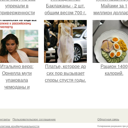
упрекали в
Баклажаны - 2 шт.
Майами за 1
приверженности
общим весом 700 г.
миллион доллар
старевшим бьюти -
процедурам.
Итальяно веро:
Платье, которое до
Рацион 1400
Орнелла мути
сих пор вызывает
калорий.
упаковала
споры спустя годы.
чемоданы и
готовится
обзавестись
красным
паспортом.
онтакты
Пользовательское соглашение
Обратная связь
олитика конфидециальности
Копирование разрешено при у