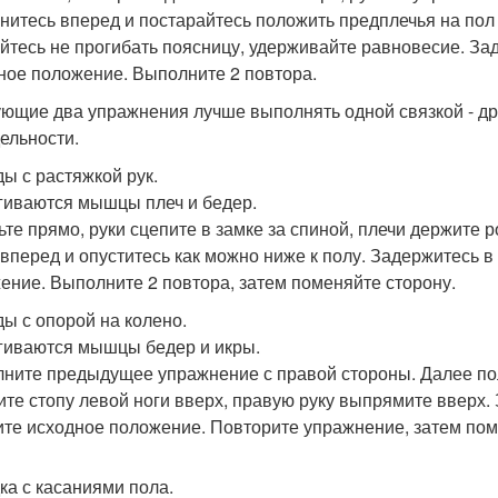
нитесь вперед и постарайтесь положить предплечья на пол 
йтесь не прогибать поясницу, удерживайте равновесие. Зад
ное положение. Выполните 2 повтора.
ющие два упражнения лучше выполнять одной связкой - дру
дельности.
ы с растяжкой рук.
гиваются мышцы плеч и бедер.
ьте прямо, руки сцепите в замке за спиной, плечи держите
 вперед и опуститесь как можно ниже к полу. Задержитесь в
ение. Выполните 2 повтора, затем поменяйте сторону.
ы с опорой на колено.
гиваются мышцы бедер и икры.
ните предыдущее упражнение с правой стороны. Далее пол
ите стопу левой ноги вверх, правую руку выпрямите вверх. 
те исходное положение. Повторите упражнение, затем пом
ка с касаниями пола.