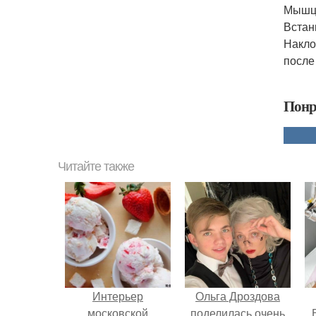
Мышцы
Встан
Накло
после
Понр
Читайте также
Интерьер
Ольга Дроздова
московской
поделилась очень