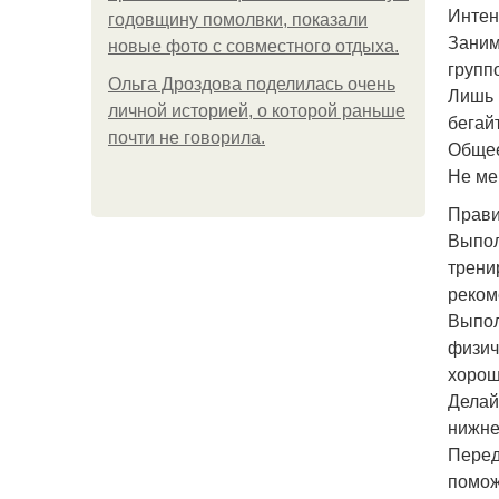
Интен
годовщину помолвки, показали
Заним
новые фото с совместного отдыха.
групп
Ольга Дроздова поделилась очень
Лишь 
личной историей, о которой раньше
бегай
почти не говорила.
Общее
Не ме
Прави
Выпол
трени
реком
Выпол
физич
хорош
Делай
нижне
Перед
помож