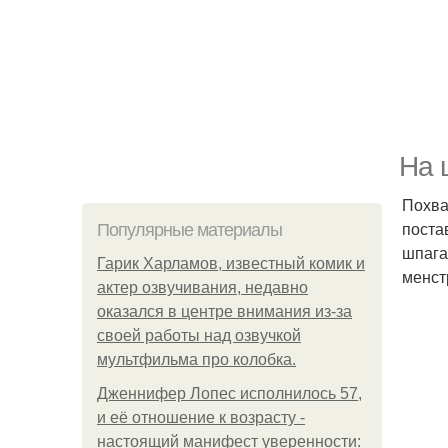
На 
Похва
поста
Популярные материалы
шпага
Гарик Харламов, известный комик и
менст
актер озвучивания, недавно
оказался в центре внимания из-за
своей работы над озвучкой
мультфильма про колобка.
Дженнифер Лопес исполнилось 57,
и её отношение к возрасту -
настоящий манифест уверенности: