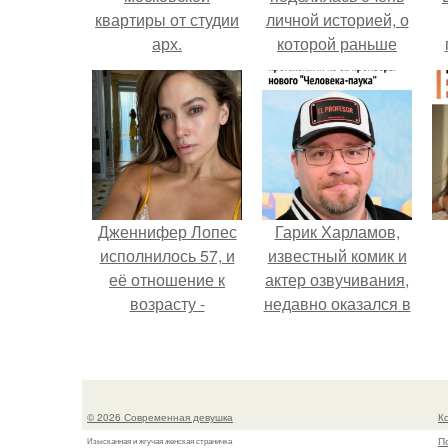
квартиры от студии
личной историей, о
арх.
которой раньше
почти не говорила.
у
Дженнифер Лопес
Гарик Харламов,
исполнилось 57, и
известный комик и
её отношение к
актер озвучивания,
возрасту -
недавно оказался в
настоящий
центре внимания
манифест
из-за своей работы
уверенности: "не
над озвучкой
говорите, что я
мультфильма про
© 2026 Современная девушка
К
отлично выгляжу
колобка.
П
Изысканная и жгучая женская страничка
для 57.