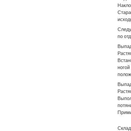
Накло
Стара
исход
Следу
по от
Выпад
Растя
Встан
ногой
полож
Выпад
Растя
Выпол
потян
Прими
Склад