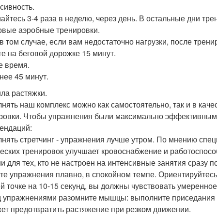
сивность.
айтесь 3-4 раза в неделю, через день. В остальные дни тр
овые аэробные тренировки.
в том случае, если вам недостаточно нагрузки, после трени
те на беговой дорожке 15 минут.
 время.
нее 45 минут.
ла растяжки.
нять наш комплекс можно как самостоятельно, так и в каче
ровки. Чтобы упражнения были максимально эффективными
ендаций:
нять стретчинг - упражнения лучше утром. По мнению специа
еских тренировок улучшает кровоснабжение и работоспосо
и для тех, кто не настроен на интенсивные занятия сразу 
те упражнения плавно, в спокойном темпе. Ориентируйтес
й точке на 10-15 секунд, вы должны чувствовать умеренно
 упражнениями разомните мышцы: выполните приседания и
ет предотвратить растяжение при резком движении.