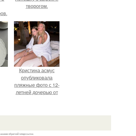
творогом.
ов.
Кристина асмус
опубликовала
пляжные фото с 12-
летней дочерью от
Гарика Харламова.
казании обратной гиперссылки.