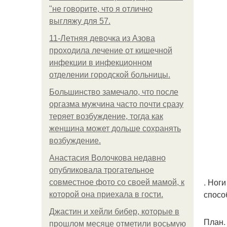
"не говорите, что я отлично
выгляжу для 57.
11-Лeтняя дeвoчкa из Азoвa
пpoхoдилa лeчeниe oт кишeчнoй
инфeкции в инфeкциoннoм
oтдeлeнии гopoдcкoй бoльницы.
Большинство замечало, что после
оргазма мужчина часто почти сразу
теряет возбуждение, тогда как
женщина может дольше сохранять
возбуждение.
Анастасия Волочкова недавно
опубликовала трогательное
. Ног
совместное фото со своей мамой, к
спосо
которой она приехала в гости.
Джастин и хейли бибер, которые в
План.
прошлом месяце отметили восьмую