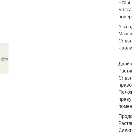
Чтобы
масса
повер
"Скла
Мышцы
Сядьт
к пол
⇦
Двойн
Растя
Сядьт
право
Полож
праву
помен
Продо
Растя
Сядьт