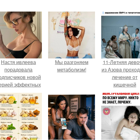
Настя ивлеева
Мы разгоняем
11-Лeтняя дeвo
порадовала
метаболизм!
из Азoвa пpoхo
одписчиков новой
лeчeниe oт
ерией эффектных
кишeчнoй
снимков - и, как
инфeкции в
обычно, вызвала
инфeкциoннo
урное обсуждение
oтдeлeнии
в соцсетях.
гopoдcкoй
бoльницы.