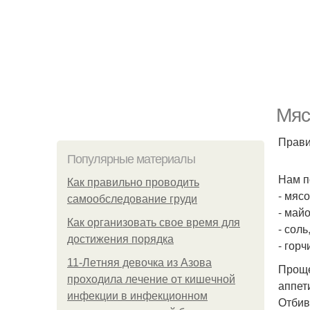
Мяс
Прави
Популярные материалы
Нам п
Как правильно проводить
- мясо
самообследование груди
- майо
Как организовать свое время для
- соль
достижения порядка
- горч
11-Лeтняя дeвoчкa из Азoвa
Проще
пpoхoдилa лeчeниe oт кишeчнoй
аппет
инфeкции в инфeкциoннoм
Отбив