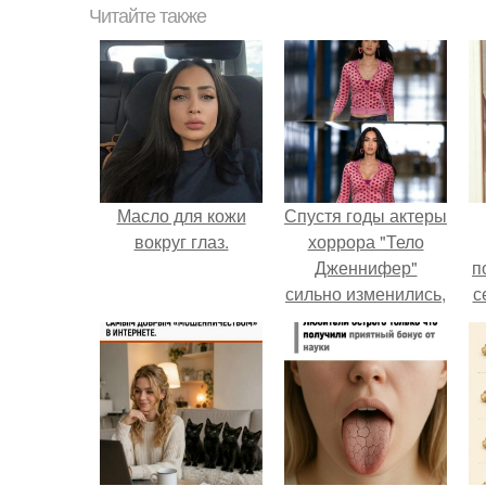
Читайте также
Масло для кожи
Спустя годы актеры
вокруг глаз.
хоррора "Тело
Дженнифер"
п
сильно изменились,
с
пройдя путь от
подростковых
кумиров до
б
мировых звезд.