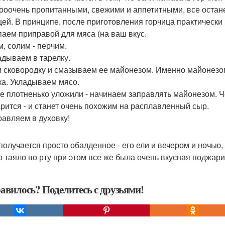
 ооочень пропитанными, свежими и аппетитными, все остан
цей. В принципе, после приготовления горчица практически н
аем приправой для мяса (на ваш вкус.
, солим - перчим.
адываем в тарелку.
 сковородку и смазываем ее майонезом. Именно майонезом
ка. Укладываем мясо.
се плотненько уложили - начинаем заправлять майонезом. Ч
рится - и станет очень похожим на расплавленный сыр.
равляем в духовку!
получается просто обалденное - его ели и вечером и ночью,
о таяло во рту при этом все же была очень вкусная поджари
авилось? Поделитесь с друзьями!