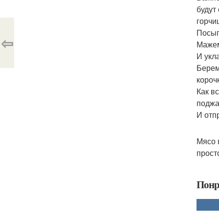
будут
горчи
Посып
⇦
Мажем
И укл
Берем
короч
Как в
поджа
И отп
Мясо 
прост
Понр