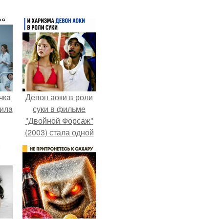
чкa
Девон аоки в роли
дилa
суки в фильме
"Двойной Форсаж"
(2003) стала одной
из самых ярких и
м
запоминающихся
героинь всей
франшизы.