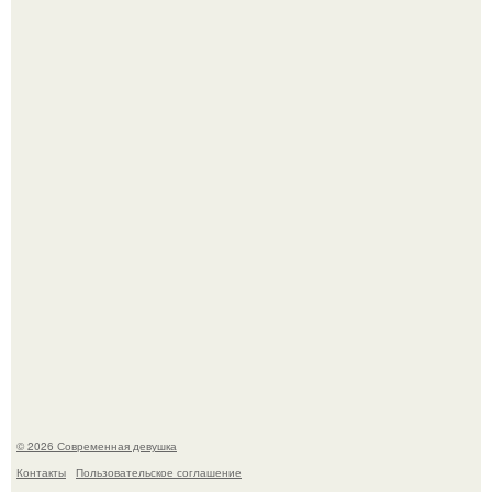
Бывшая актриса для самых взрослых амаранта Хэнк
стала сенатором в Колумбии.
У юли Гаврилиной снова случился конфликт с комиком
Ильей Соболевым.
© 2026 Современная девушка
Контакты
Пользовательское соглашение