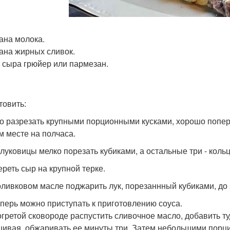
кана молока.
кана жирных сливок.
р сыра грюйер или пармезан.
товить:
со разрезать крупными порционными кусками, хорошо поперч
м месте на полчаса.
и луковицы мелко порезать кубиками, а остальные три - коль
ереть сыр на крупной терке.
 оливковом масле поджарить лук, порезаннный кубиками, до з
теперь можно приступать к приготовлению соуса.
огретой сковороде распустить сливочное масло, добавить ту
ивая, обжаривать ее минуты три. Затем небольшими порц