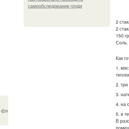
самообследование груди
2 ста
2 ста
150 г
Соль.
Как го
1. мя
тепло
2. тр
3. нат
4. на
⇦
5. и 
В раз
помеш