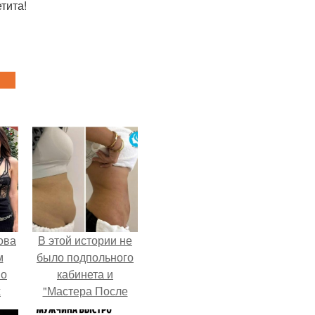
тита!
ова
В этой истории не
м
было подпольного
 о
кабинета и
х
"Мастера После
Двухнедельных