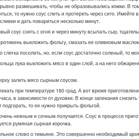
рывно размешивать, чтобы не образовывались комки. В том 
ться, то нужно соус слить и протереть через сито. Имейте в
 сливки и дать повариться несколько минут.
товый соус снять с огня и через минуту всыпать сыр, тщате
 противень выкложить фольгу, смазать ее оливковым маслом
со слегка посолить, но, если соус достаточно соленый, то мо
 кольца лука выкложить мясо в один слой, а на него обжарен
верху залить мясо сырным соусом.
апекать при температуре 180 град. А вот время приготовлени
 часа, в зависимости от духовки. В конце запекания снизить
т подгорать, то ее нужно прикрыть фольгой.
очень нежным и сочным получается. Соус в процессе приго
уется румяная сырная корочка.
ельное слово о тимьяне. Это совершенно необходимый аром