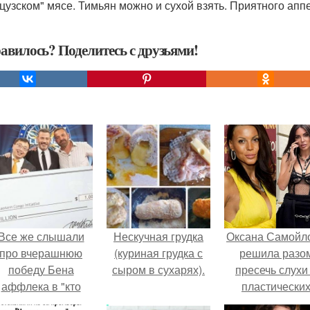
цузском" мясе. Тимьян можно и сухой взять. Приятного аппе
авилось? Поделитесь с друзьями!
Все же слышали
Нескучная грудка
Оксана Самойл
про вчерашнюю
(куриная грудка с
решила разо
победу Бена
сыром в сухарях).
пресечь слухи
аффлека в "кто
пластически
хочет стать
операциях и