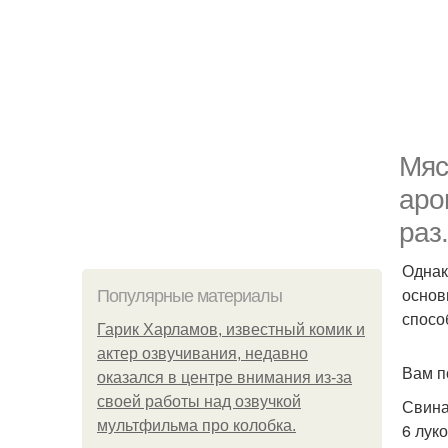
Мяс
аро
раз.
Однак
основ
Популярные материалы
спосо
Гарик Харламов, известный комик и
актер озвучивания, недавно
Вам п
оказался в центре внимания из-за
своей работы над озвучкой
Свиная
мультфильма про колобка.
6 лук