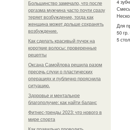
4 зубч
Большинство замечало, что после
Смесь
оргазма мужчина часто почти сразу
Неско
теряет возбуждение, тогда как
женщина может дольше сохранять
Для п
возбуждение.
50 гр.
5 стол
Как сделать красивый пучок на
короткие волосы: проверенные
рецепты
Оксана Самойлова решила разом
пресечь слухи о пластических
операциях и публично прояснила
ситуацию.
Здоровье и ментальное
благополучие: как найти баланс
Фитнес-тренды 2023: что нового в
мире спорта
Как правильно проводить