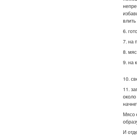
непре
избави
влить
6. го
7. на
8. мя
9. на
10. с
11. з
около
начне
Мясо 
образ
И отд