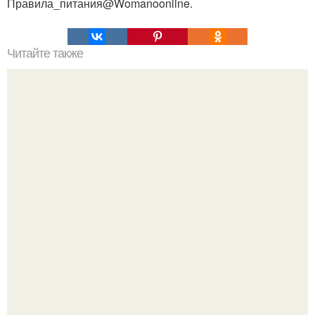
Правила_питания@Womanoonline.
Читайте также
Супер - диета для похудения: минус 15 кг за месяц.