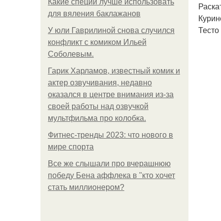
Какие специи лучше использовать
Раскат
для вяления баклажанов
Курин
Тесто
У юли Гаврилиной снова случился
конфликт с комиком Ильей
Соболевым.
Гарик Харламов, известный комик и
актер озвучивания, недавно
оказался в центре внимания из-за
своей работы над озвучкой
мультфильма про колобка.
Фитнес-тренды 2023: что нового в
мире спорта
Все же слышали про вчерашнюю
победу Бена аффлека в "кто хочет
стать миллионером?