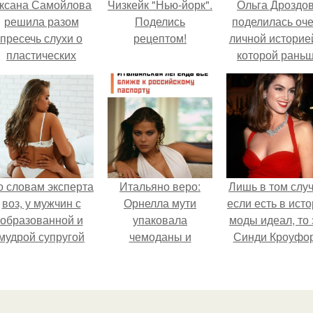
ксана Самойлова
Чизкейк "Нью-йорк".
Ольга Дроздо
решила разом
Поделись
поделилась оч
пресечь слухи о
рецептом!
личной историей
пластических
которой рань
операциях и
почти не говори
публично
прояснила
ситуацию.
о словам эксперта
Итальяно веро:
Лишь в том случ
воз, у мужчин с
Орнелла мути
если есть в ист
образованной и
упаковала
моды идеал, то 
мудрой супругой
чемоданы и
Синди Кроуфор
вероятность
готовится
скоропостижной
обзавестись
смерти якобы на
красным
46% ниже.
паспортом.