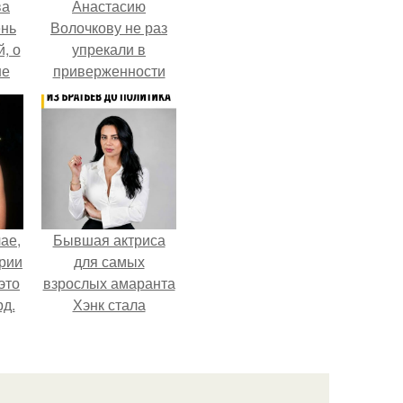
ва
Анастасию
ень
Волочкову не раз
, о
упрекали в
ше
приверженности
ла.
устаревшим бьюти -
процедурам.
ае,
Бывшая актриса
ории
для самых
это
взрослых амаранта
д.
Хэнк стала
сенатором в
Колумбии.