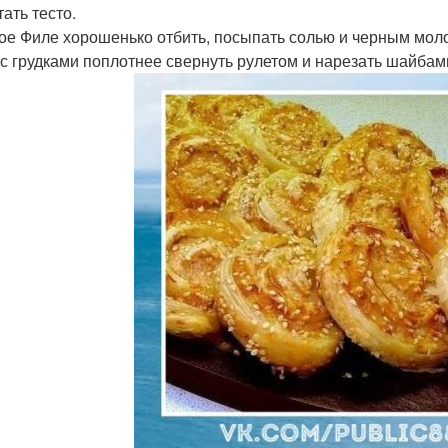
ать тесто.
ое Филе хорошенько отбить, посыпать солью и черным моло
 с грудками поплотнее свернуть рулетом и нарезать шайбами