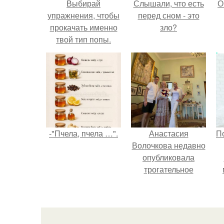
Выбирай
Слышали, что есть
О
упражнения, чтобы
перед сном - это
прокачать именно
зло?
твой тип попы.
-"Пчела, пчела …".
Анастасия
П
Волочкова недавно
опубликовала
трогательное
совместное фото
со своей мамой, к
которой она
приехала в гости.