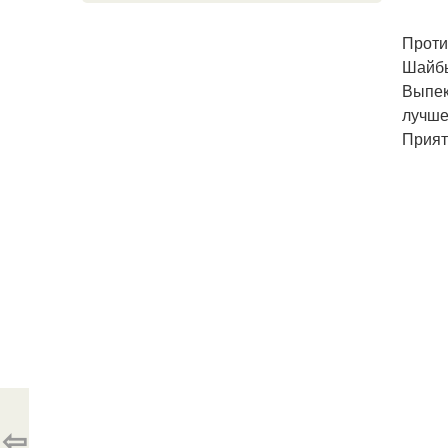
Проти
Шайбы
Выпек
лучше
Прият
⇦