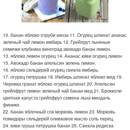
10. банан яблоко отруби кинза 11. Огурец шпинат ананас
зеленый чай лимон имбирь 12. Грейпрут льняные
семечки клубника виноград авокадо банан лимон.
13. яблоко лимон огурец 14. Ананас киви огурец лимон
15. Авокадо банан апельсин зелень лимон.
16. яблоко сельдерей огурец свекла имбирь.
17. огурец петрушка 18. Имбирь шпинат яблоко мед 19.
Черника гранат яблоко огурец шпинат 20. Апельсин
грейпфрут лимон зеленый чай банан мед 21. Брокколи
цветная капуста грейпфрут семена льна миндаль
финики.
22. банан яблочный сок морковь лимон 23. Морковь
помидоры сельдерей оливковое масло соль перец.
24. киви груша петрушка банан 25. Свекла редиска