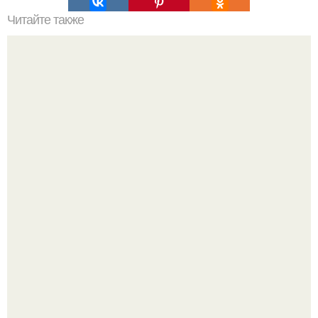
Читайте также
Печень в сырном соусе: вкуснейший диетический рецепт
приготовления!
Оксана Самойлова решила разом пресечь слухи о