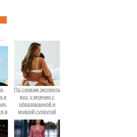
в,
По словам эксперта
к и
воз, у мужчин с
ия,
образованной и
я в
мудрой супругой
ия
вероятность
оты
скоропостижной
смерти якобы на