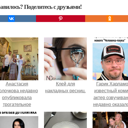
авилось? Поделитесь с друзьями!
Анастасия
Клей для
Гарик Харламо
олочкова недавно
накладных ресниц.
известный коми
опубликовала
актер озвучиван
трогательное
недавно оказалс
совместное фото
центре вниман
со своей мамой, к
из-за своей раб
которой она
над озвучкой