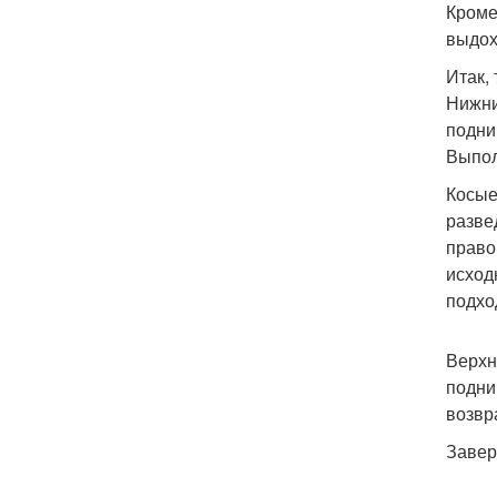
Кроме
выдох
Итак,
Нижни
подни
Выпол
Косые
разве
право
исход
подхо
Верхн
подни
возвр
Завер