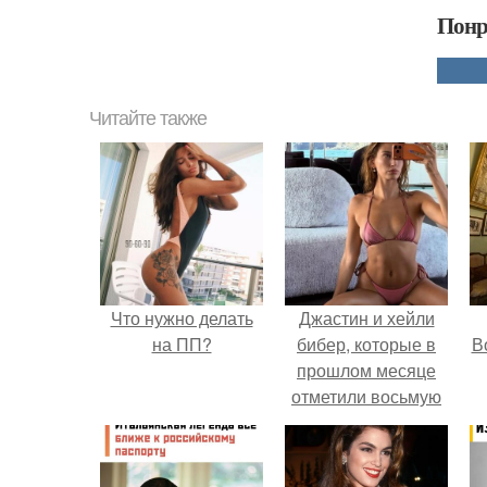
Понр
Читайте также
Что нужно делать
Джастин и хейли
на ПП?
бибер, которые в
В
прошлом месяце
отметили восьмую
годовщину
помолвки, показали
новые фото с