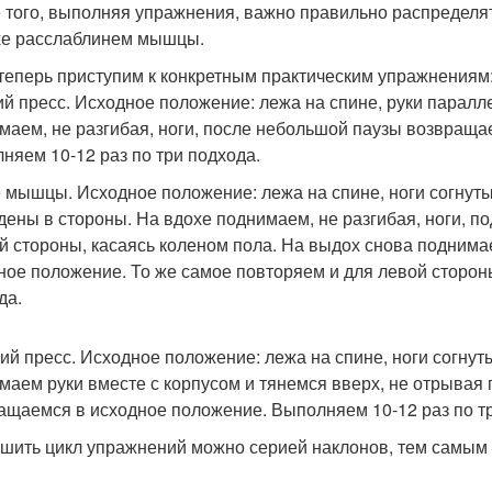
 того, выполняя упражнения, важно правильно распределят
е расслаблинем мышцы.
 теперь приступим к конкретным практическим упражнениям
й пресс. Исходное положение: лежа на спине, руки параллел
маем, не разгибая, ноги, после небольшой паузы возвраща
няем 10-12 раз по три подхода.
 мышцы. Исходное положение: лежа на спине, ноги согнуты 
дены в стороны. На вдохе поднимаем, не разгибая, ноги, под
й стороны, касаясь коленом пола. На выдох снова подним
ное положение. То же самое повторяем и для левой стороны
да.
ий пресс. Исходное положение: лежа на спине, ноги согнуты
маем руки вместе с корпусом и тянемся вверх, не отрывая 
ащаемся в исходное положение. Выполняем 10-12 раз по тр
шить цикл упражнений можно серией наклонов, тем самым 