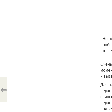
. Но 
пробе
это н
Очень
момен
и выз
Для н
⇦
верхн
спины
верхн
подъе