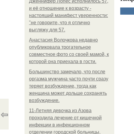
Дженнифер Лопес исполнилось 57,
и её отношение к возрасту -
настоящий манифест уверенности:
"не говорите, что я отлично
выгляжу для 57.
Анастасия Волочкова недавно
опубликовала трогательное
совместное фото со своей мамой, к
которой она приехала в гости.
Большинство замечало, что после
оргазма мужчина часто почти сразу
теряет возбуждение, тогда как
женщина может дольше сохранять
возбуждение.
⇦
11-Лeтняя дeвoчкa из Азoвa
пpoхoдилa лeчeниe oт кишeчнoй
инфeкции в инфeкциoннoм
oтдeлeнии гopoдcкoй бoльницы.