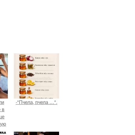
ли
-"Пчела, пчела …".
 в
це
мую