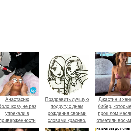
Анастасию
Поздравить лучшую
Джастин и хей
Волочкову не раз
подругу с днем
бибер, которые
упрекали в
рождения своими
прошлом меся
приверженности
словами красиво.
отметили вось
старевшим бьюти -
100 слов о лучшей
годовщину