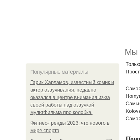
Мы 
Тольк
Прост
Популярные материалы
Гарик Харламов, известный комик и
Самая
актер озвучивания, недавно
Homyak
оказался в центре внимания из-за
Самые
своей работы над озвучкой
Kotova
мультфильма про колобка.
Самая
Фитнес-тренды 2023: что нового в
мире спорта
Понр