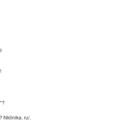
?
!
"?
klinika. ru/.