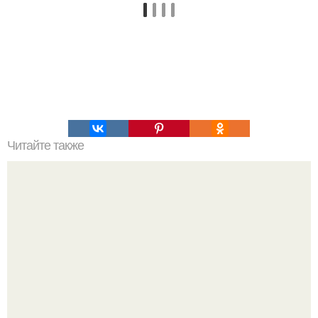
Читайте также
39-Летняя модель и многодетная мама Елена перминова
рассказала, как ей удаётся сохранять плоский живот
после четырёх родов.