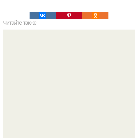
Читайте также
Пп печенье из овсяной муки. 5 рецептов полезного ПП-
печенья.