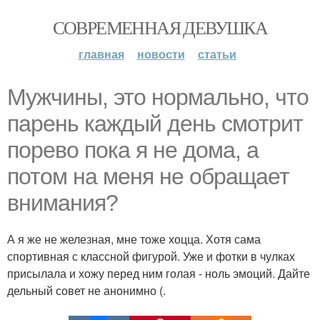
СОВРЕМЕННАЯ ДЕВУШКА
главная
новости
статьи
Мужчины, это нормально, что
парень каждый день смотрит
порево пока я не дома, а
потом на меня не обращает
внимания?
А я же не железная, мне тоже хоцца. Хотя сама
спортивная с классной фигурой. Уже и фотки в чулках
присылала и хожу перед ним голая - ноль эмоций. Дайте
дельный совет не анонимно (.