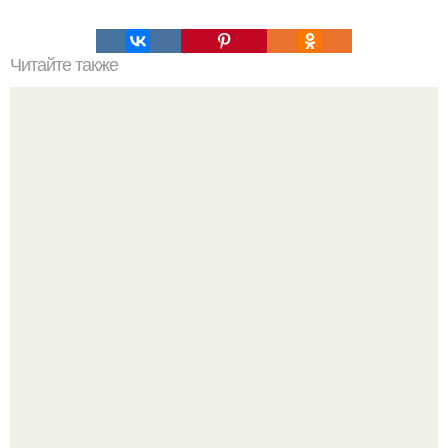
Читайте также
Таблица БЖУ (белки - жиры - углеводы) продуктов в
алфавитном порядке.