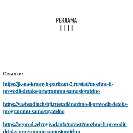
Ссылки:
https://jk-na-krasnyh-partizan-2.ru/stati/mozhno-li-
provodit-detoks-programmu-samostoyatelno
https://vashsadluchshij.ru/stati/mozhno-li-provodit-detoks-
programmu-samostoyatelno
https://ogorod.zelynyjsad.info/novosti/mozhno-li-provodit-
detoks-programmu-samostoyatelno