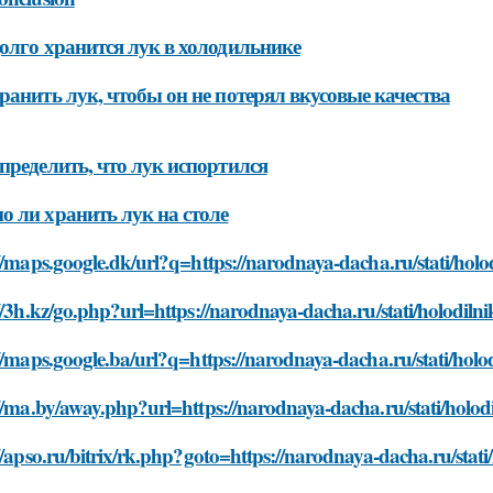
олго хранится лук в холодильнике
ранить лук, чтобы он не потерял вкусовые качества
пределить, что лук испортился
 ли хранить лук на столе
//maps.google.dk/url?q=https://narodnaya-dacha.ru/stati/holod
//3h.kz/go.php?url=https://narodnaya-dacha.ru/stati/holodilni
//maps.google.ba/url?q=https://narodnaya-dacha.ru/stati/holod
//ma.by/away.php?url=https://narodnaya-dacha.ru/stati/holodi
//apso.ru/bitrix/rk.php?goto=https://narodnaya-dacha.ru/stati/