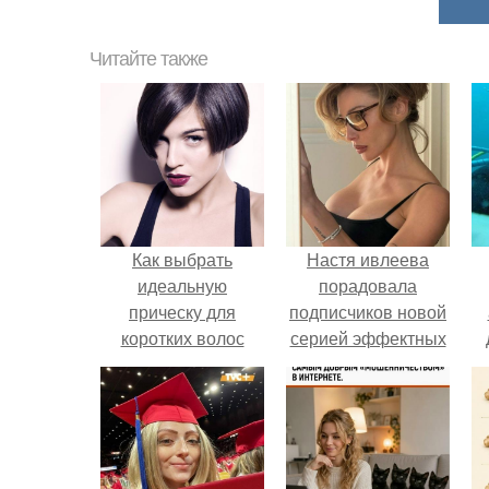
Читайте также
Как выбрать
Настя ивлеева
идеальную
порадовала
прическу для
подписчиков новой
коротких волос
серией эффектных
снимков - и, как
обычно, вызвала
бурное обсуждение
в соцсетях.