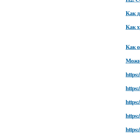
Как д
Как х
Как о
Можно
https:
https:
https:
https:
https: