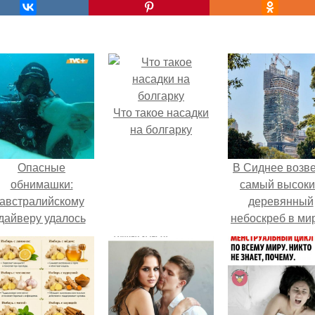
Что такое насадки
на болгарку
Опасные
В Сиднее возв
обнимашки:
самый высок
австралийскому
деревянный
дайверу удалось
небоскреб в мир
приручить акулу.
Atlassian Centra