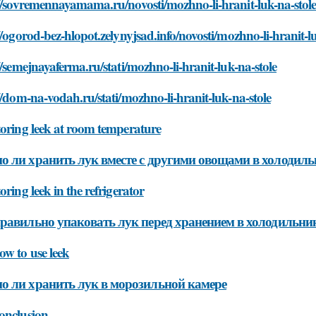
//sovremennayamama.ru/novosti/mozhno-li-hranit-luk-na-stol
//ogorod-bez-hlopot.zelynyjsad.info/novosti/mozhno-li-hranit-l
//semejnayaferma.ru/stati/mozhno-li-hranit-luk-na-stole
//dom-na-vodah.ru/stati/mozhno-li-hranit-luk-na-stole
oring leek at room temperature
 ли хранить лук вместе с другими овощами в холодиль
oring leek in the refrigerator
равильно упаковать лук перед хранением в холодильни
w to use leek
 ли хранить лук в морозильной камере
onclusion