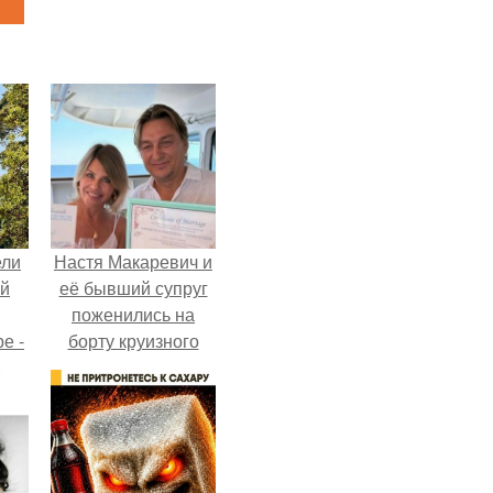
ели
Настя Макаревич и
ий
её бывший супруг
поженились на
е -
борту круизного
l.
лайнера.