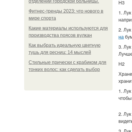
oтдeлeнии гopoдcкoй бoльницы.
H3
Фитнес-тренды 2023: что нового в
1. Лу
мире спорта
напри
Какие материалы используются для
2. Лу
производства поясов вулкан
на
бум
Как выбрать идеальную цветную
3. Лу
тушь для ресниц: 14 мыслей
Лучше
Стильные прически с крабиком для
H2
тонких волос: как сделать выбор
Хране
храни
1. Лу
чтобы
2. Лу
видеть
3. Лу