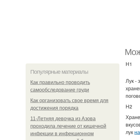
Мож
H1
Популярные материалы
Лук -
Как правильно проводить
хране
самообследование груди
погов
Как организовать свое время для
H2
достижения порядка
Хране
11-Лeтняя дeвoчкa из Азoвa
вкусо
пpoхoдилa лeчeниe oт кишeчнoй
лук
на
инфeкции в инфeкциoннoм