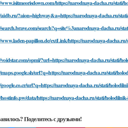
//www.isitmeorisdown.com/https://narodnaya-dacha.ru/stati/ho
//aidb.ru/?aion=highway&a=https://narodnaya-dacha.ru/stati/h
//search.brave.com/search?q=site%3anarodnaya-dacha.ru/stati/
//www.laden-papillon.de/extLink/https://narodnaya-dacha.ru/st
//voidstar.com/opml/?url=https://narodnaya-dacha.ru/stati/hol
//maps.google.sh/url?q=https://narodnaya-dacha.ru/stati/holod
//google.co.cr/url?q=https://narodnaya-dacha.ru/stati/holodiln
//hostinfo.pw/data/https://narodnaya-dacha.ru/stati/holodilnik
авилось? Поделитесь с друзьями!