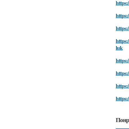
https:
https:
https:
https:
luk
https:
https:
https:
https:
Понр