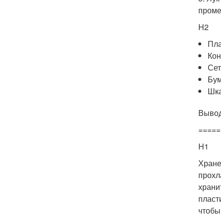
проме
H2
Пла
Ко
Сет
Бум
Шка
Выво
=====
H1
Хране
прохл
храни
пласт
чтобы