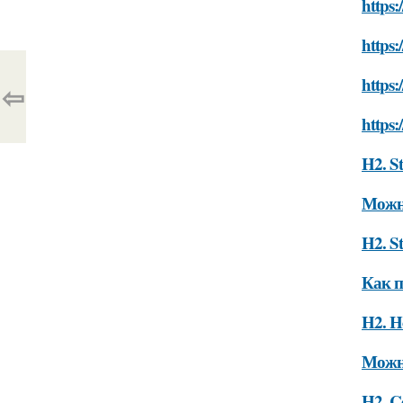
https:
https:
https:
⇦
https:
H2. St
Можно
H2. St
Как п
H2. Ho
Можно
H2. C