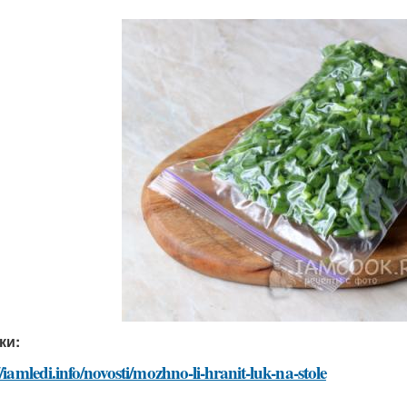
ки:
//iamledi.info/novosti/mozhno-li-hranit-luk-na-stole