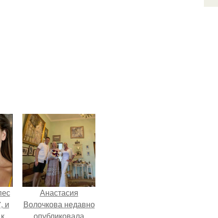
пес
Анастасия
, и
Волочкова недавно
 к
опубликовала