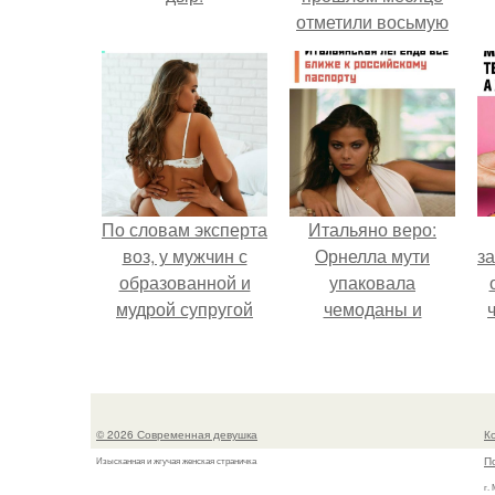
отметили восьмую
годовщину
помолвки, показали
новые фото с
совместного
отдыха.
По словам эксперта
Итальяно веро:
воз, у мужчин с
Орнелла мути
за
образованной и
упаковала
мудрой супругой
чемоданы и
вероятность
готовится
скоропостижной
обзавестись
в
смерти якобы на
красным
к
46% ниже.
паспортом.
д
© 2026 Современная девушка
К
П
Изысканная и жгучая женская страничка
г.