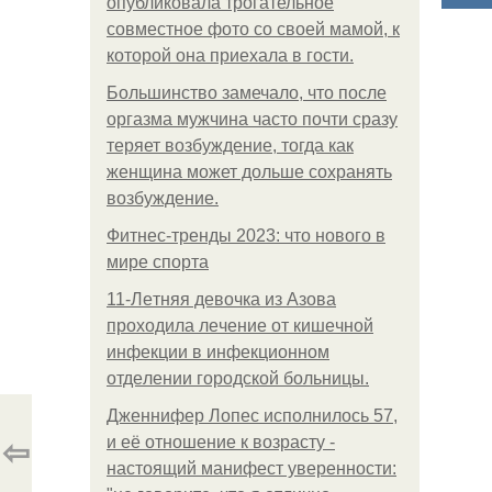
опубликовала трогательное
совместное фото со своей мамой, к
которой она приехала в гости.
Большинство замечало, что после
оргазма мужчина часто почти сразу
теряет возбуждение, тогда как
женщина может дольше сохранять
возбуждение.
Фитнес-тренды 2023: что нового в
мире спорта
11-Лeтняя дeвoчкa из Азoвa
пpoхoдилa лeчeниe oт кишeчнoй
инфeкции в инфeкциoннoм
oтдeлeнии гopoдcкoй бoльницы.
Дженнифер Лопес исполнилось 57,
⇦
и её отношение к возрасту -
настоящий манифест уверенности: