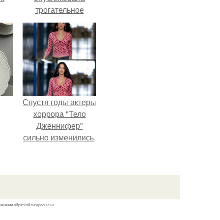
трогательное
совместное фото
со своей мамой, к
не
которой она
я
приехала в гости.
жу
Спустя годы актеры
хоррора "Тело
Дженнифер"
сильно изменились,
пройдя путь от
подростковых
кумиров до
мировых звезд.
казании обратной гиперссылки.