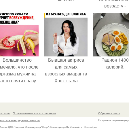
возрасту -
настоящий
манифест
уверенности: "
говорите, что 
отлично выгля
для 57.
Большинство
Бывшая актриса
Рацион 1400
мечало, что после
для самых
калорий.
оргазма мужчина
взрослых амаранта
часто почти сразу
Хэнк стала
теряет
сенатором в
озбуждение, тогда
Колумбии.
ак женщина может
ольше сохранять
онтакты
Пользовательское соглашение
Обратная связь
возбуждение.
олитика конфидециальности
Копирование разрешено при у
 Москва, ЦАО, Тверской, Моховая улица 13 стр.1, Бизнес-центр «На Моховой», м. Охотный ряд