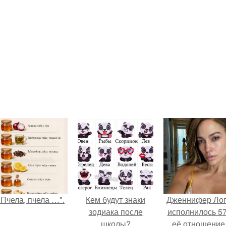
"Пчела, пчела …".
Кем будут знаки
Дженнифер Ло
зодиака после
исполнилось 57
школы?
её отношение