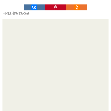
Читайте также
Как организовать свое время для достижения порядка
Мало кто знает, что Элизабет олсен получила роль алы
Ванды максимофф не сразу.