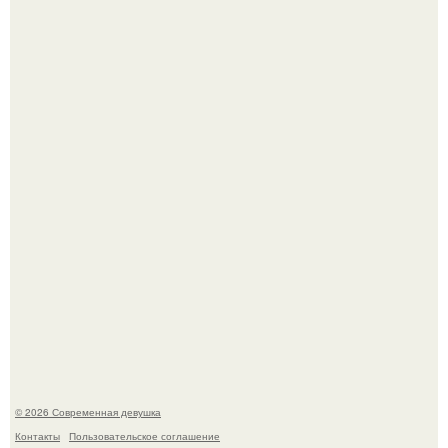
Гарик Харламов, известный комик и актер озвучивания,
недавно оказался в центре внимания из-за своей
работы над озвучкой мультфильма про колобка.
Итальяно веро: Орнелла мути упаковала чемоданы и
готовится обзавестись красным паспортом.
© 2026 Современная девушка
Контакты
Пользовательское соглашение