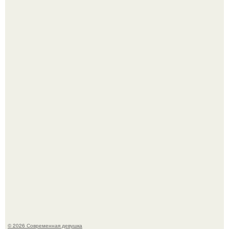
Платье, которое до сих пор вызывает споры спустя годы.
У юли Гаврилиной снова случился конфликт с комиком
Ильей Соболевым.
© 2026 Современная девушка