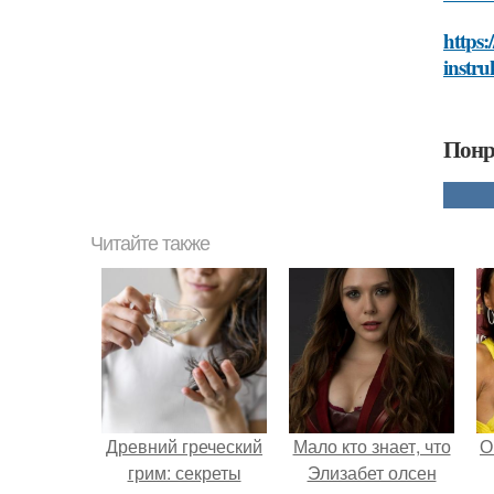
https:
instru
Понр
Читайте также
Древний греческий
Мало кто знает, что
О
грим: секреты
Элизабет олсен