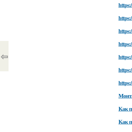
https:
https:
https:
https:
⇦
https:
https:
https:
Монта
Как п
Как п