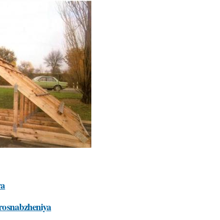
ya
ktrosnabzheniya