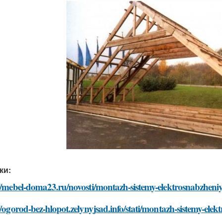
ки:
//mebel-doma23.ru/novosti/montazh-sistemy-elektrosnabzheni
//ogorod-bez-hlopot.zelynyjsad.info/stati/montazh-sistemy-ele