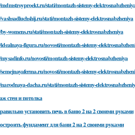
//mdmstroyproekt.ru/stati/montazh-sistemy-elektrosnabzheniy
//vashsadluchshij.ru/stati/montazh-sistemy-elektrosnabzheniya
//by-womens.ru/stati/montazh-sistemy-elektrosnabzheniya
//idealnaya-figura.ru/novosti/montazh-sistemy-elektrosnabzhen
//mysadinfo.ru/novosti/montazh-sistemy-elektrosnabzheniya
//semejnayaferma.ru/novosti/montazh-sistemy-elektrosnabzhen
//narodnaya-dacha.ru/stati/montazh-sistemy-elektrosnabzheni
ж стен и потолка
равильно установить печь в баню 2 на 2 своими руками
остроить фундамент для бани 2 на 2 своими руками