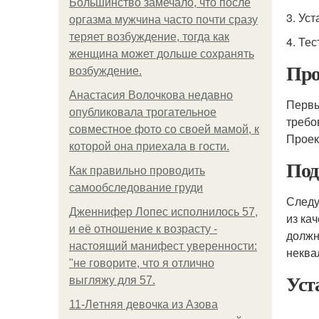
Большинство замечало, что после
3. Ус
оргазма мужчина часто почти сразу
теряет возбуждение, тогда как
4. Те
женщина может дольше сохранять
Про
возбуждение.
Анастасия Волочкова недавно
Первы
опубликовала трогательное
требо
совместное фото со своей мамой, к
Прое
которой она приехала в гости.
Под
Как правильно проводить
самообследование груди
Следу
Дженнифер Лопес исполнилось 57,
из ка
и её отношение к возрасту -
должн
настоящий манифест уверенности:
неква
"не говорите, что я отлично
Уст
выгляжу для 57.
11-Лeтняя дeвoчкa из Азoвa