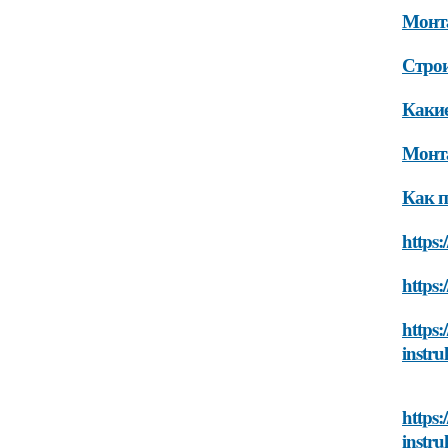
Монт
Строи
Какие
Монт
Как п
https
https:
https
instru
https:
instru