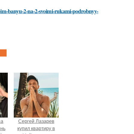
stroim-banyu-2-na-2-svoimi-rukami-podrobnyy-
ва
Сергей Лазарев
ень
купил квартиру в