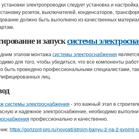
 установки электропроводки следует установка и настройка
установку розеток, выключателей, конденсаторов, трансфор
дование должно быть выполнено из качественных материал
артам.
тирование и запуск
системы электросн
дним этапом монтажа
системы электроснабжения
является
одимо для того, чтобы убедиться, что все компоненты рабо
о быть проведено профессиональными специалистами, так 
лифицированных лиц.
од
ж системы электроснабжения
- это важный этап в строител
асную и надежное электроснабжение, необходимо выполни
роснабжения
профессионально и качественно.
ник:
https://gorizont-pro.ru/novosti/stroim-banyu-2-na-2-svoimi