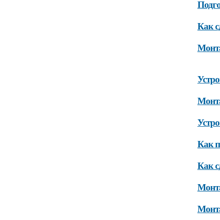
Подго
Как с
Монт
Устро
Монт
Устро
Как п
Как с
Монт
Монт