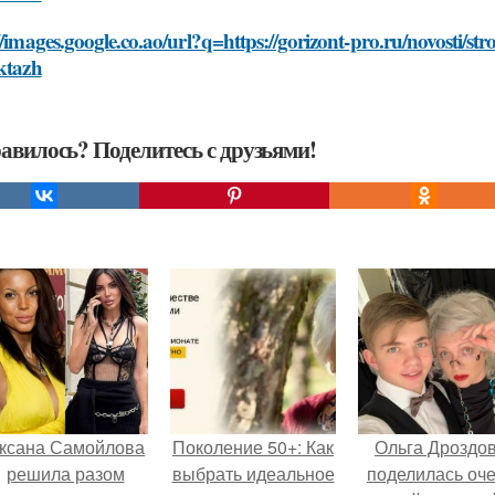
//images.google.co.ao/url?q=https://gorizont-pro.ru/novosti/
ktazh
авилось? Поделитесь с друзьями!
ксана Самойлова
Поколение 50+: Как
Ольга Дроздо
решила разом
выбрать идеальное
поделилась оч