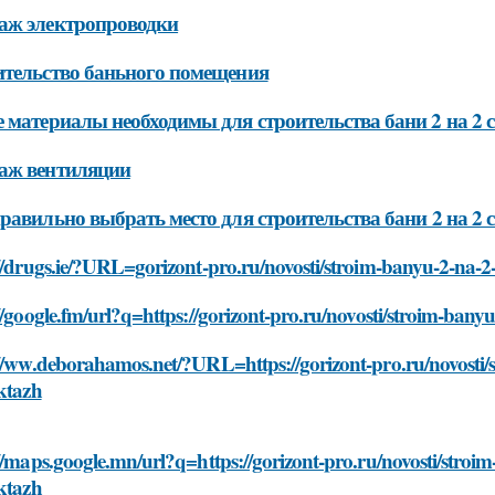
аж электропроводки
тельство баньного помещения
 материалы необходимы для строительства бани 2 на 2
аж вентиляции
равильно выбрать место для строительства бани 2 на 2
://drugs.ie/?URL=gorizont-pro.ru/novosti/stroim-banyu-2-na-
//google.fm/url?q=https://gorizont-pro.ru/novosti/stroim-ba
://ww.deborahamos.net/?URL=https://gorizont-pro.ru/novosti
ktazh
//maps.google.mn/url?q=https://gorizont-pro.ru/novosti/str
ktazh