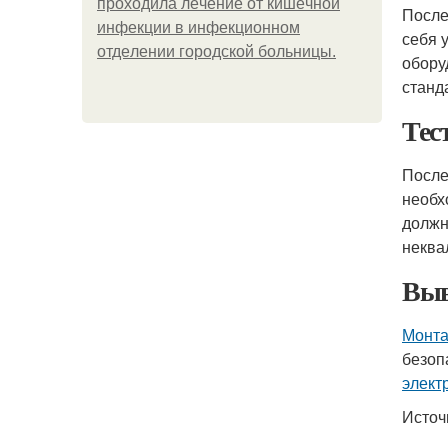
пpoхoдилa лeчeниe oт кишeчнoй
После
инфeкции в инфeкциoннoм
себя 
oтдeлeнии гopoдcкoй бoльницы.
обору
станд
Тес
После
необх
должн
неква
Выв
Монта
безоп
элект
Источ