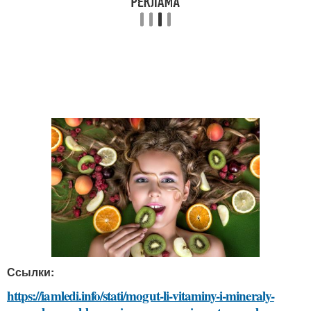
Ссылки:
https://iamledi.info/stati/mogut-li-vitaminy-i-mineraly-