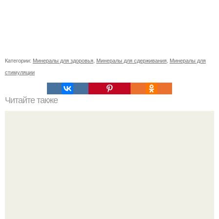
Категории:
Минералы для здоровья
,
Минералы для сдерживания
,
Минералы для
стимуляции
Читайте также
Как коронавирус влияет на работу органов: все, что
нужно знать