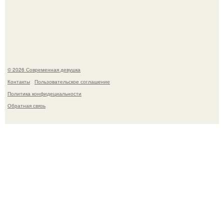
Итальяно веро: Орнелла мути упаковала чемоданы и
готовится обзавестись красным паспортом.
© 2026 Современная девушка
Контакты
Пользовательское соглашение
Политика конфидециальности
Обратная связь