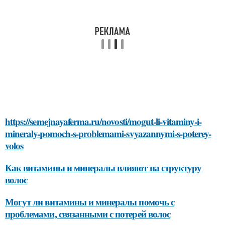
https://semejnayaferma.ru/novosti/mogut-li-vitaminy-i-
mineraly-pomoch-s-problemami-svyazannymi-s-poterey-
volos
Как витамины и минералы влияют на структуру
волос
Могут ли витамины и минералы помочь с
проблемами, связанными с потерей волос