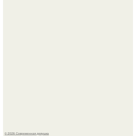
Платье, которое до сих пор вызывает споры спустя годы.
Бывшая актриса для самых взрослых амаранта Хэнк
стала сенатором в Колумбии.
© 2026 Современная девушка