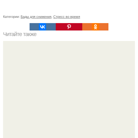
Категории:
Бады для снижения
,
Стресс во время
Читайте также
Какие преимущества использования магнита для двери
Мало кто знает, что Элизабет олсен получила роль алы
Ванды максимофф не сразу.