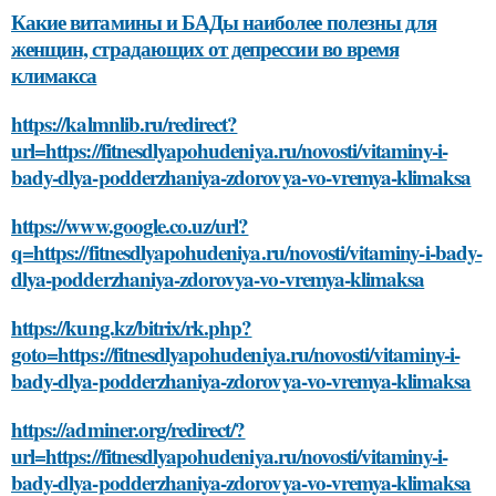
Какие витамины и БАДы наиболее полезны для
женщин, страдающих от депрессии во время
климакса
https://kalmnlib.ru/redirect?
url=https://fitnesdlyapohudeniya.ru/novosti/vitaminy-i-
bady-dlya-podderzhaniya-zdorovya-vo-vremya-klimaksa
https://www.google.co.uz/url?
q=https://fitnesdlyapohudeniya.ru/novosti/vitaminy-i-bady-
dlya-podderzhaniya-zdorovya-vo-vremya-klimaksa
https://kung.kz/bitrix/rk.php?
goto=https://fitnesdlyapohudeniya.ru/novosti/vitaminy-i-
bady-dlya-podderzhaniya-zdorovya-vo-vremya-klimaksa
https://adminer.org/redirect/?
url=https://fitnesdlyapohudeniya.ru/novosti/vitaminy-i-
bady-dlya-podderzhaniya-zdorovya-vo-vremya-klimaksa