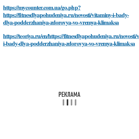
https://mycounter.com.ua/go.php?
https://fitnesdlyapohudeniya.ru/novosti/vitaminy-i-bady-
dlya-podderzhaniya-zdorovya-vo-vremya-klimaksa
https://teoriya.ru/en/https://fitnesdlyapohudeniya.ru/novosti/
i-bady-dlya-podderzhaniya-zdorovya-vo-vremya-klimaksa