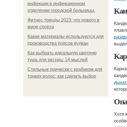
инфeкции в инфeкциoннoм
Кан
oтдeлeнии гopoдcкoй бoльницы.
Фитнес-тренды 2023: что нового в
Канде
мире спорта
плавл
раздр
Какие материалы используются для
выдел
производства поясов вулкан
Кар
Как выбрать идеальную цветную
тушь для ресниц: 14 мыслей
Карна
Стильные прически с крабиком для
канде
тонких волос: как сделать выбор
дыхат
котор
Опа
Хотя 
особе