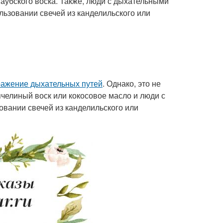
аубского воска. Также, люди с дыхательными
льзовании свечей из канделильского или
ражение дыхательных путей
. Однако, это не
челиный воск или кокосовое масло и люди с
вании свечей из канделильского или