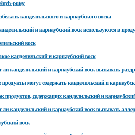
elnyh-putey
збежать канделильского и карнаубского воска
анделильский и карнаубский воск используются в прод
лильский воск
акое канделильский и карнаубский воск
 ли канделильский и карнаубский воск вызывать разд
 продукты могут содержать канделильский и карнаубск
к продуктов, содержащих канделильский и карнаубский
 ли канделильский и карнаубский воск вызывать аллер
убский воск