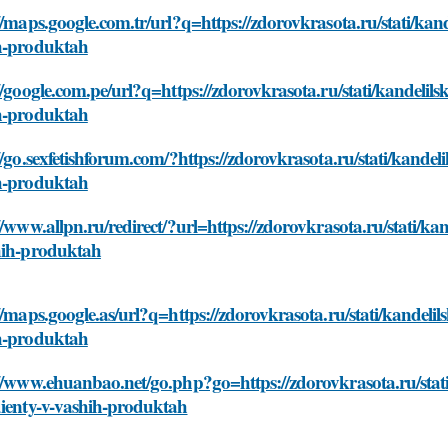
//maps.google.com.tr/url?q=https://zdorovkrasota.ru/stati/kan
h-produktah
//google.com.pe/url?q=https://zdorovkrasota.ru/stati/kandelils
h-produktah
//go.sexfetishforum.com/?https://zdorovkrasota.ru/stati/kandel
h-produktah
//www.allpn.ru/redirect/?url=https://zdorovkrasota.ru/stati/ka
hih-produktah
//maps.google.as/url?q=https://zdorovkrasota.ru/stati/kandelil
h-produktah
//www.ehuanbao.net/go.php?go=https://zdorovkrasota.ru/stati
dienty-v-vashih-produktah