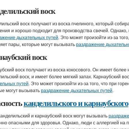
делильский воск
лильский воск получают из воска пчелиного, который соби
ения и хорошо подходит для производства свечей. Однако,
ажение дыхательных путей
. Это может произойти из-за того
яет пары, которые могут вызывать
раздражение дыхательн
наубский воск
убский воск получают из воска кокосового. Он имеет более
лильский воск, и имеет более мягкий запах. Карнаубский в
ельных путей
. Это может произойти из-за того, что при гор
ые могут вызывать
раздражение дыхательных путей
.
сность
канделильского и карнаубского
канделильский и карнаубский воск могут вызывать
раздраже
нно опасными для здоровья. Однако, люди с аллергией на 