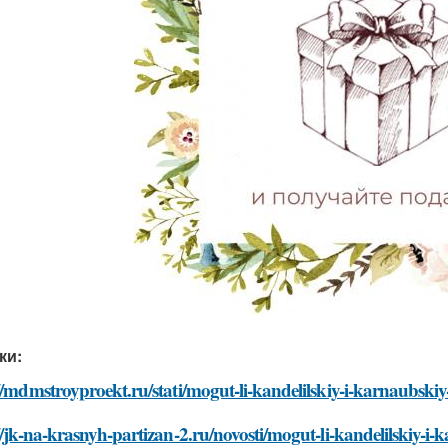
ки:
//mdmstroyproekt.ru/stati/mogut-li-kandelilskiy-i-karnaubsk
//jk-na-krasnyh-partizan-2.ru/novosti/mogut-li-kandelilskiy-i