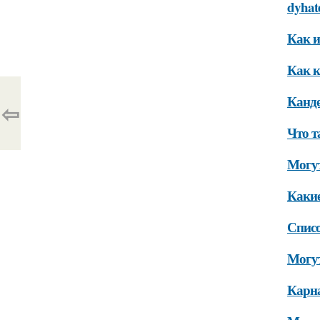
dyhat
Как и
Как к
Канде
⇦
Что т
Могут
Какие
Списо
Могут
Карна