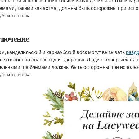
ожны при использовании свечей из канделильского или карн
емами, такими как астма, должны быть осторожны при испо
убского воска.
лючение
ом, канделильский и карнаубский воск могут вызывать
разд
тся особенно опасным для здоровья. Люди с аллергией на п
ельными проблемами должны быть осторожны при использо
убского воска.