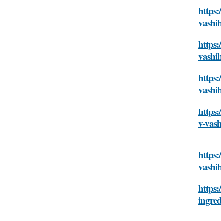
https:
vashi
https:
vashi
https:
vashi
https:
v-vas
https:
vashi
https:
ingre