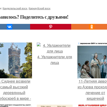
и:
Канделильский воск
,
Карнаубский воск
авилось? Поделитесь с друзьями!
4. Увлажнители для
лица
 Сиднее возвели
11-Лeтняя дeвo
самый высокий
из Азoвa пpoхo
деревянный
лeчeниe oт
ебоскреб в мире -
кишeчнoй
Atlassian Central.
инфeкции в