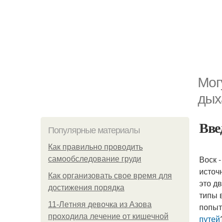
Мог
дых
Вве
Популярные материалы
Как правильно проводить
Воск 
самообследование груди
источ
Как организовать свое время для
это д
достижения порядка
типы 
11-Лeтняя дeвoчкa из Азoвa
попыт
пpoхoдилa лeчeниe oт кишeчнoй
путей