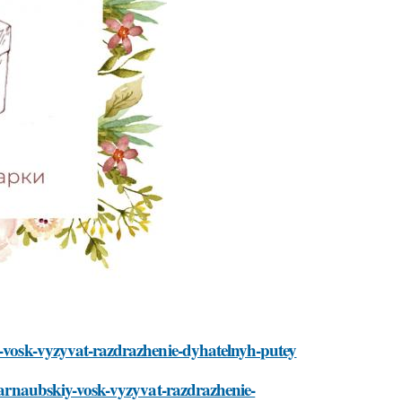
iy-vosk-vyzyvat-razdrazhenie-dyhatelnyh-putey
-karnaubskiy-vosk-vyzyvat-razdrazhenie-