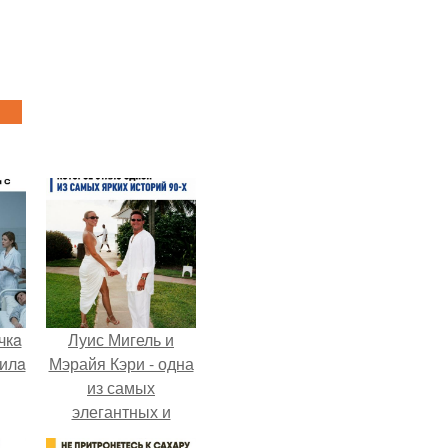
чкa
Луис Мигель и
дилa
Мэрайя Кэри - одна
из самых
элегантных и
обсуждаемых пар