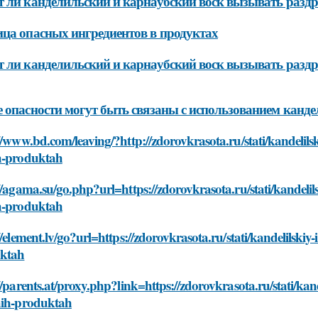
 ли канделильский и карнаубский воск вызывать разд
ца опасных ингредиентов в продуктах
 ли канделильский и карнаубский воск вызывать раздр
 опасности могут быть связаны с использованием канде
//www.bd.com/leaving/?http://zdorovkrasota.ru/stati/kandelils
h-produktah
//agama.su/go.php?url=https://zdorovkrasota.ru/stati/kandelil
h-produktah
//element.lv/go?url=https://zdorovkrasota.ru/stati/kandelilski
ktah
//parents.at/proxy.php?link=https://zdorovkrasota.ru/stati/kan
hih-produktah