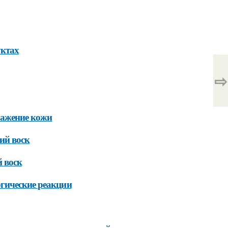
уктах
⇨
ражение кожи
ий воск
 воск
гические реакции