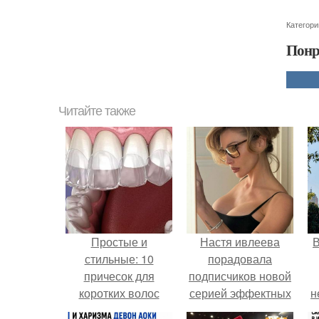
Категори
Понр
Читайте также
Простые и
Настя ивлеева
В
стильные: 10
порадовала
причесок для
подписчиков новой
коротких волос
серией эффектных
н
снимков - и, как