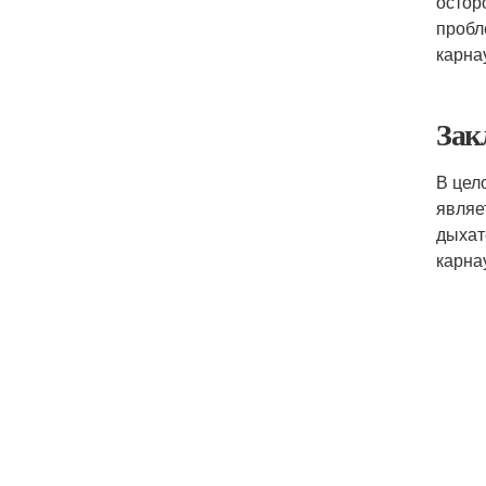
остор
пробл
карна
Зак
В цел
являе
дыхат
карна