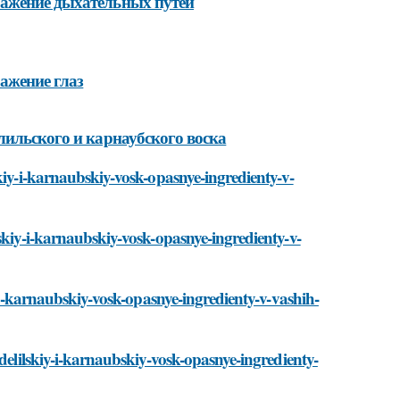
ражение дыхательных путей
ажение глаз
лильского и карнаубского воска
kiy-i-karnaubskiy-vosk-opasnye-ingredienty-v-
skiy-i-karnaubskiy-vosk-opasnye-ingredienty-v-
y-i-karnaubskiy-vosk-opasnye-ingredienty-v-vashih-
delilskiy-i-karnaubskiy-vosk-opasnye-ingredienty-