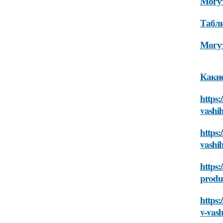
Могут
Табли
Могут
Какие
https:
vashi
https:
vashi
https:
produ
https:
v-vas