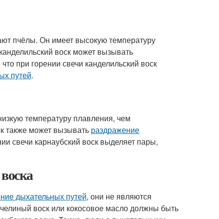
рают пчёлы. Он имеет высокую температуру
 канделильский воск может вызывать
, что при горении свечи канделильский воск
ых путей
.
 низкую температуру плавления, чем
оск также может вызывать
раздражение
ении свечи карнаубский воск выделяет пары,
воска
ние дыхательных путей
, они не являются
пчелиный воск или кокосовое масло должны быть