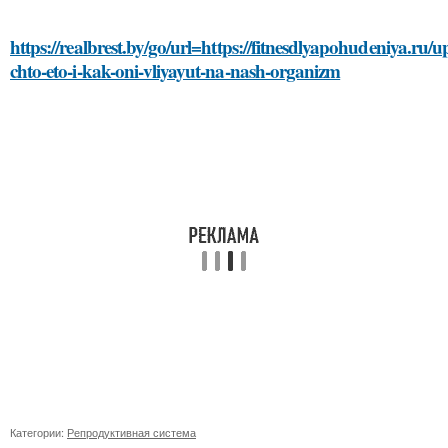
https://realbrest.by/go/url=https://fitnesdlyapohudeniya.ru/u
chto-eto-i-kak-oni-vliyayut-na-nash-organizm
Категории:
Репродуктивная система