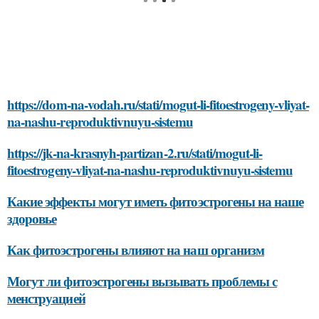
https://dom-na-vodah.ru/stati/mogut-li-fitoestrogeny-vliyat-
na-nashu-reproduktivnuyu-sistemu
https://jk-na-krasnyh-partizan-2.ru/stati/mogut-li-
fitoestrogeny-vliyat-na-nashu-reproduktivnuyu-sistemu
Какие эффекты могут иметь фитоэстрогены на наше
здоровье
Как фитоэстрогены влияют на наш организм
Могут ли фитоэстрогены вызывать проблемы с
менструацией