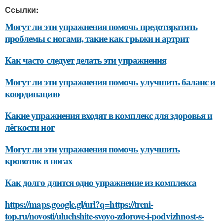
Ссылки:
Могут ли эти упражнения помочь предотвратить
проблемы с ногами, такие как грыжи и артрит
Как часто следует делать эти упражнения
Могут ли эти упражнения помочь улучшить баланс и
координацию
Какие упражнения входят в комплекс для здоровья и
лёгкости ног
Могут ли эти упражнения помочь улучшить
кровоток в ногах
Как долго длится одно упражнение из комплекса
https://maps.google.gl/url?q=https://treni-
top.ru/novosti/uluchshite-svoyo-zdorove-i-podvizhnost-s-