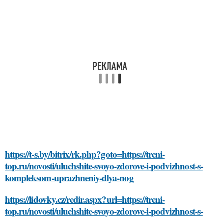
https://t-s.by/bitrix/rk.php?goto=https://treni-
top.ru/novosti/uluchshite-svoyo-zdorove-i-podvizhnost-s-
kompleksom-uprazhneniy-dlya-nog
https://lidovky.cz/redir.aspx?url=https://treni-
top.ru/novosti/uluchshite-svoyo-zdorove-i-podvizhnost-s-