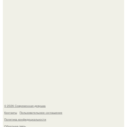
По словам эксперта воз, у мужчин с образованной и
мудрой супругой вероятность скоропостижной смерти
якобы на 46% ниже.
Итальяно веро: Орнелла мути упаковала чемоданы и
готовится обзавестись красным паспортом.
© 2026 Современная девушка
Контакты
Пользовательское соглашение
Политика конфидециальности
Обратная связь