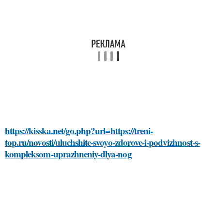
https://kisska.net/go.php?url=https://treni-
top.ru/novosti/uluchshite-svoyo-zdorove-i-podvizhnost-s-
kompleksom-uprazhneniy-dlya-nog