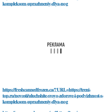
kompleksom-uprazhneniy-dlya-nog
https://freshcannedfrozen.ca/?URL=https://treni-
top.ru/novosti/uluchshite-svoyo-zdorove-i-podvizhnost-s-
kompleksom-uprazhneniy-dlya-nog