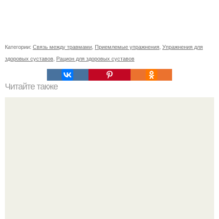
Категории:
Связь между травмами
,
Приемлемые упражнения
,
Упражнения для
здоровых суставов
,
Рацион для здоровых суставов
Читайте также
Особенности проявления индийского штамма
коронавируса в течение первых дней заражения