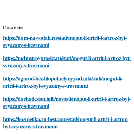
Ссылки:
https://dom-na-vodah.ru/stati/mogut-li-artrit-i-artroz-byt-
svyazany-s-travmami
https://mdmstroyproekt.ru/stati/mogut-li-artrit-i-artroz-byt-
svyazany-s-travmami
https://ogorod-bez-hlopot.zelynyjsad.info/stati/mogut-li-
artrit-i-artroz-byt-svyazany-s-travmami
https://dachadesign.info/novosti/mogut-li-artrit-i-artroz-byt-
svyazany-s-travmami
https://kosmetika.ru-best.com/stati/mogut-li-artrit-i-artroz-
byt-svyazany-s-travmami