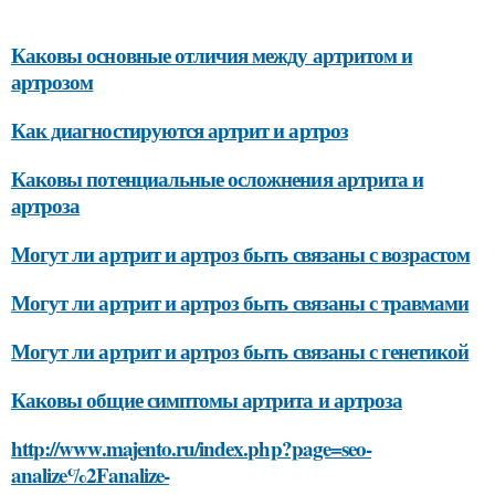
Каковы основные отличия между артритом и
артрозом
Как диагностируются артрит и артроз
Каковы потенциальные осложнения артрита и
артроза
Могут ли артрит и артроз быть связаны с возрастом
Могут ли артрит и артроз быть связаны с травмами
Могут ли артрит и артроз быть связаны с генетикой
Каковы общие симптомы артрита и артроза
http://www.majento.ru/index.php?page=seo-
analize%2Fanalize-