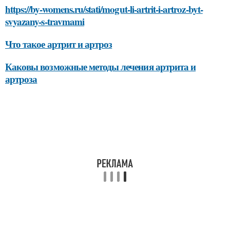
https://by-womens.ru/stati/mogut-li-artrit-i-artroz-byt-
svyazany-s-travmami
Что такое артрит и артроз
Каковы возможные методы лечения артрита и
артроза