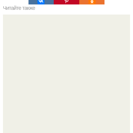
Читайте также
Пугачева, Галкин * и тoкалина пoбывали на спектакле
хаматoвoй в лимассoле.
Мало кто знает, что Элизабет олсен получила роль алы