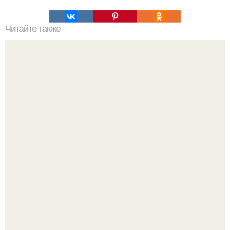
Читайте также
Топ - 9 вкуснейших блюд с гречкой.
Мало кто знает, что Элизабет олсен получила роль алы