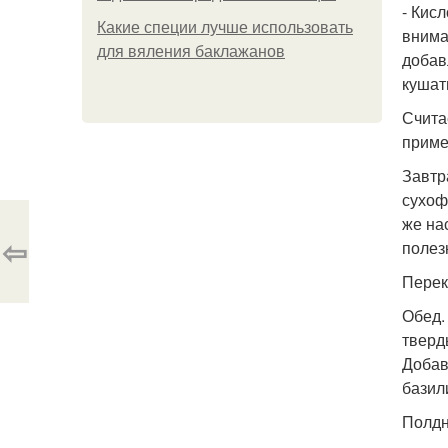
- Кис
Какие специи лучше использовать
внима
для вяления баклажанов
добав
кушать
Счита
приме
Завтр
сухоф
же на
⇦
полез
Переку
Обед.
тверд
Добав
базил
Полдн