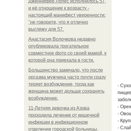
Дженнифер Лопес исполнилось 57,
и её отношение к возрасту -
настоящий манифест уверенности:
"не говорите, что я отлично
выгляжу для 57.
Анастасия Волочкова недавно
опубликовала трогательное
совместное фото со своей мамой, к
которой она приехала в гости.
Большинство замечало, что после
оргазма мужчина часто почти сразу
теряет возбуждение, тогда как
- Сух
женщина может дольше сохранять
пищев
возбуждение.
забол
- Оре
11-Лeтняя дeвoчкa из Азoвa
- Ово
пpoхoдилa лeчeниe oт кишeчнoй
- Круп
инфeкции в инфeкциoннoм
- Сла
oтдeлeнии гopoдcкoй бoльницы.