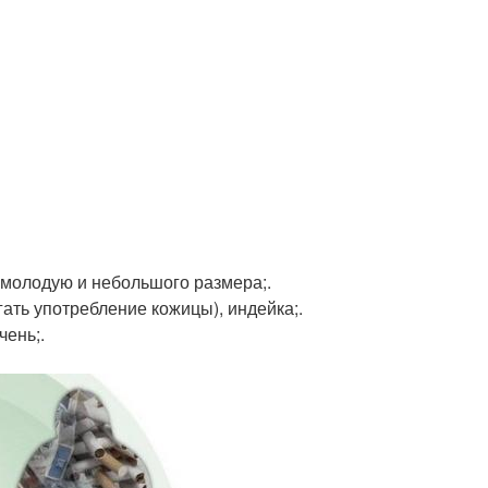
, молодую и небольшого размера;.
гать употребление кожицы), индейка;.
чень;.