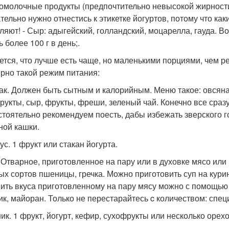
ломолочные продукты (предпочтительно невысокой жирности
тельно нужно отнестись к этикетке йогуртов, потому что как
ляют! - Сыр: адыгейский, голландский, моцарелла, гауда. В
 более 100 г в день;.
ется, что лучше есть чаще, но маленькими порциями, чем р
рно такой режим питания:
ак. Должен быть сытным и калорийным. Меню такое: овсяна
рукты, сыр, фрукты, фреши, зеленый чай. Конечно все сразу 
стоятельно рекомендуем поесть, дабы избежать зверского гол
ной кашки.
с. 1 фрукт или стакан йогурта.
 Отварное, приготовленное на пару или в духовке мясо или 
ых сортов пшеницы, гречка. Можно приготовить суп на кур
ить вкуса приготовленному на пару мясу можно с помощью 
ик, майоран. Только не перестарайтесь c количеством: спец
ик. 1 фрукт, йогурт, кефир, сухофрукты или несколько орехо