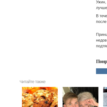
Ужин,
лучше
В тече
после
Принц
недов
подтя
Понр
Читайте также