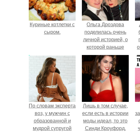
Куриные котлетки с
Ольга Дроздова
сыром.
поделилась очень
личной историей, о
которой раньше
о
почти не говорила.
п
По словам эксперта
Лишь в том случае,
воз, у мужчин с
если есть в истории
за
образованной и
моды идеал, то это
мудрой супругой
Синди Кроуфорд.
вероятность