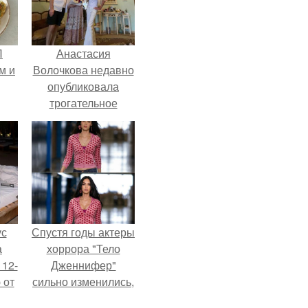
П
Анастасия
м и
Волочкова недавно
опубликовала
трогательное
совместное фото
со своей мамой, к
которой она
приехала в гости.
ус
Спустя годы актеры
а
хоррора "Тело
 12-
Дженнифер"
 от
сильно изменились,
ва.
пройдя путь от