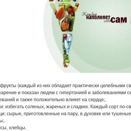
офрукты (каждый из них обладает практически целебными с
арение и показан людям с гипертонией и заболеваниями сер
еваний и также положительно влияет на сердце;.
хи: избегать соленых, жареных и сладких. Каждый сорт по-с
щи: сырые, приготовленные на пару, в духовке или тушеные, 
ы;.
йсы, хлебцы.