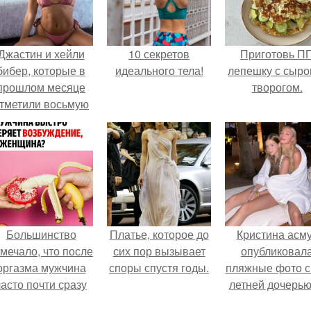
Джастин и хейли
10 секретов
Приготовь П
бибер, которые в
идеального тела!
лепешку с сыро
прошлом месяце
творогом.
тметили восьмую
годовщину
омолвки, показали
новые фото с
совместного
отдыха.
Большинство
Платье, которое до
Кристина асм
мечало, что после
сих пор вызывает
опубликовал
оргазма мужчина
споры спустя годы.
пляжные фото с
часто почти сразу
летней дочерью
теряет
Гарика Харламо