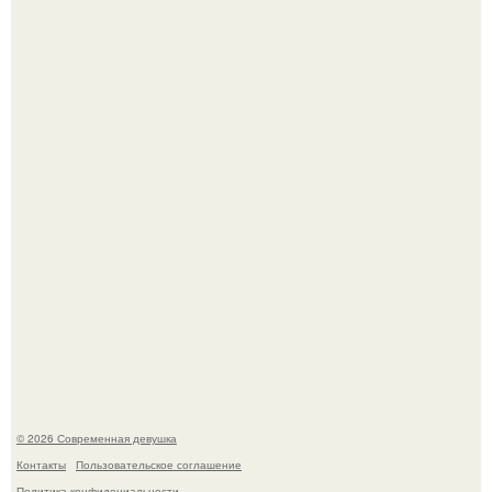
У юли Гаврилиной снова случился конфликт с комиком
Ильей Соболевым.
Рацион 1400 калорий.
© 2026 Современная девушка
Контакты
Пользовательское соглашение
Политика конфидециальности