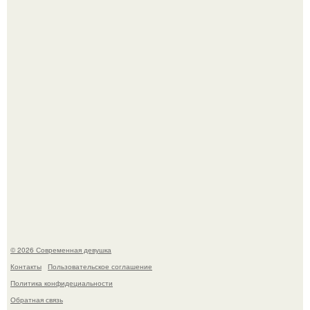
Настя Макаревич и её бывший супруг поженились на
борту круизного лайнера.
"Врачи Принимали мой Затяжной Кашель за Астму, но
это Оказался рак".
© 2026 Современная девушка
Контакты
Пользовательское соглашение
Политика конфидециальности
Обратная связь