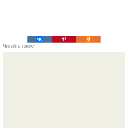
Читайте также
Меню ПП на 1200 ккал в день на неделю простое меню.
ПП Меню на неделю