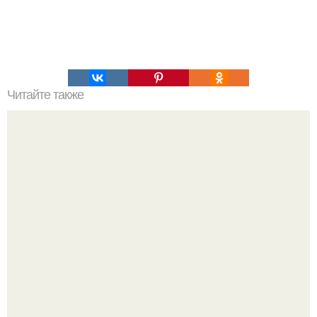
Читайте также
Алла Пугачева: эволюция стиля от 1970-х до наших дней