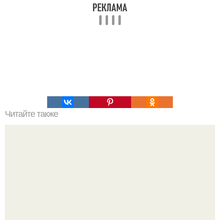
Читайте также
Пп печенье из овсяной муки. 5 рецептов полезного ПП-
печенья.