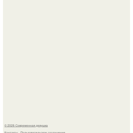
Платье, которое до сих пор вызывает споры спустя годы.
У юли Гаврилиной снова случился конфликт с комиком
Ильей Соболевым.
© 2026 Современная девушка
Контакты
Пользовательское соглашение