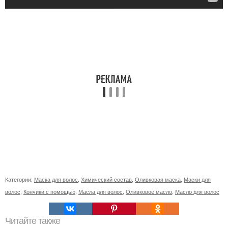
Категории:
Маска для волос
,
Химический состав
,
Оливковая маска
,
Маски для
волос
,
Кончики с помощью
,
Масла для волос
,
Оливковое масло
,
Масло для волос
Читайте также