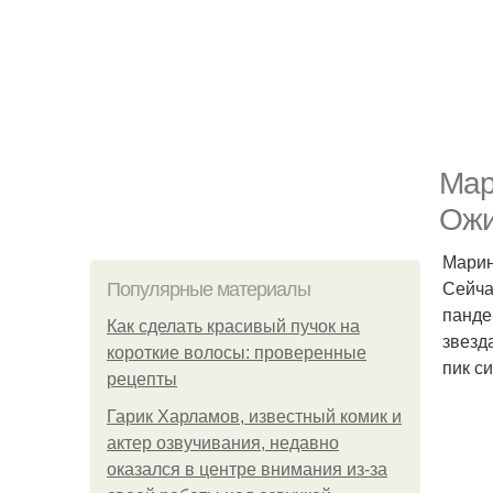
Мар
Ожи
Марин
Сейча
Популярные материалы
панде
Как сделать красивый пучок на
звезд
короткие волосы: проверенные
пик с
рецепты
Гарик Харламов, известный комик и
актер озвучивания, недавно
оказался в центре внимания из-за