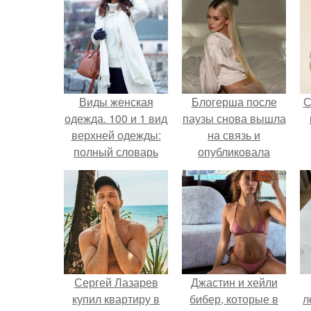
Виды женская
Блогерша после
С
одежда. 100 и 1 вид
паузы снова вышла
верхней одежды:
на связь и
полный словарь
опубликовала
видов пальто,
свежую серию
курток и прочего
кадров из спальни.
Сергей Лазарев
Джастин и хейли
купил квартиру в
бибер, которые в
л