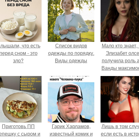
лышали, что есть
Список видов
Мало кто знает, 
перед сном - это
одежды по порядку.
Элизабет олс
зло?
Виды одежды
получила роль 
Ванды максим
не сразу.
Приготовь ПП
Гарик Харламов,
Лишь в том случ
епешку с сыром и
известный комик и
если есть в ист