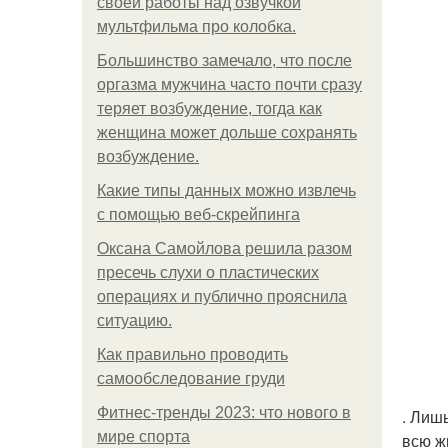
своей работы над озвучкой
мультфильма про колобка.
Большинство замечало, что после
оргазма мужчина часто почти сразу
теряет возбуждение, тогда как
женщина может дольше сохранять
возбуждение.
Какие типы данных можно извлечь
с помощью веб-скрейпинга
Оксана Самойлова решила разом
пресечь слухи о пластических
операциях и публично прояснила
ситуацию.
Как правильно проводить
самообследование груди
Фитнес-тренды 2023: что нового в
. Лишь
мире спорта
всю ж