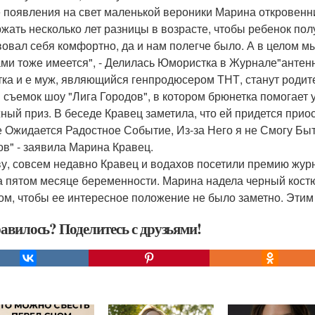
 появления на свет маленькой вероники Марина откровенни
жать несколько лет разницы в возрасте, чтобы ребенок пол
вовал себя комфортно, да и нам полегче было. А в целом мы
ми тоже имеется", - Делилась Юмористка в Журнале"антенна
тка и е муж, являющийся генпродюсером ТНТ, станут родите
 съемок шоу "Лига Городов", в котором брюнетка помогает 
ный приз. В беседе Кравец заметила, что ей придется прио
 Ожидается Радостное Событие, Из-за Него я не Смогу Бы
ов" - заявила Марина Кравец.
ву, совсем недавно Кравец и водахов посетили премию журна
а пятом месяце беременности. Марина надела черный кост
ом, чтобы ее интересное положение не было заметно. Этим
авилось? Поделитесь с друзьями!