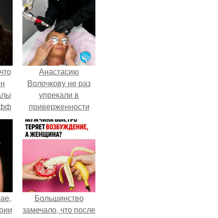
что
Анастасию
ен
Волочкову не раз
алы
упрекали в
офф
приверженности
устаревшим бьюти -
процедурам.
ае,
Большинство
ории
замечало, что после