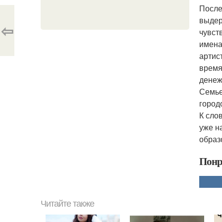
После
выдер
⇦
чувст
имена
артис
время
денеж
Семье
город
К сло
уже н
образ
Понр
Читайте также