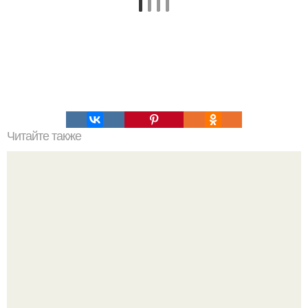
Читайте также
Пп печенье из овсяной муки. 5 рецептов полезного ПП-
печенья.