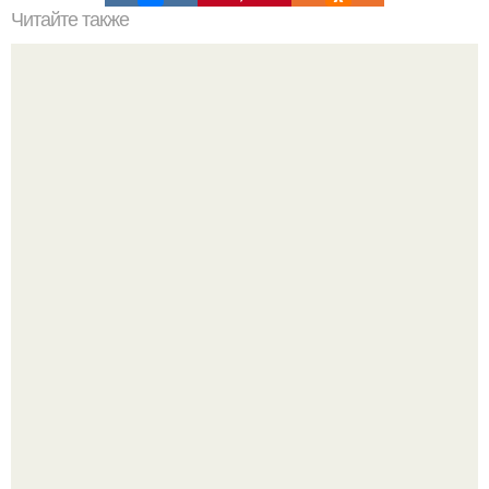
Читайте также
Список видов одежды по порядку. Виды одежды
Мало кто знает, что Элизабет олсен получила роль алы
Ванды максимофф не сразу.