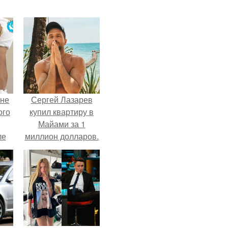
 не
Сергей Лазарев
ого
купил квартиру в
Майами за 1
ле
миллион долларов.
ых