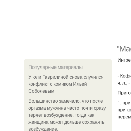
"Ма
Ингре
Популярные материалы
- Кефи
У юли Гаврилиной снова случился
ч. л.,
конфликт с комиком Ильей
Соболевым.
Приго
Большинство замечало, что после
1. пр
оргазма мужчина часто почти сразу
при к
теряет возбуждение, тогда как
перем
женщина может дольше сохранять
возбуждение.