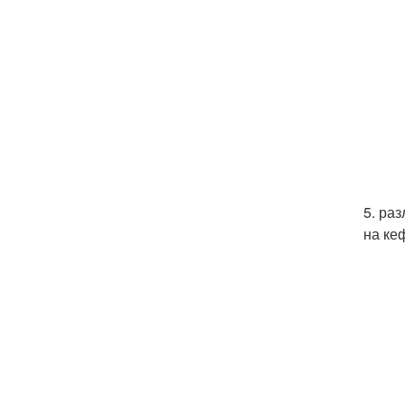
5. ра
на ке