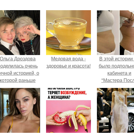
Ольга Дроздова
Медовая вода -
В этой истории
поделилась очень
здоровье и красота!
было подпольн
ичной историей, о
кабинета и
которой раньше
"Мастера Пос
очти не говорила.
Двухнедельн
Курсов".