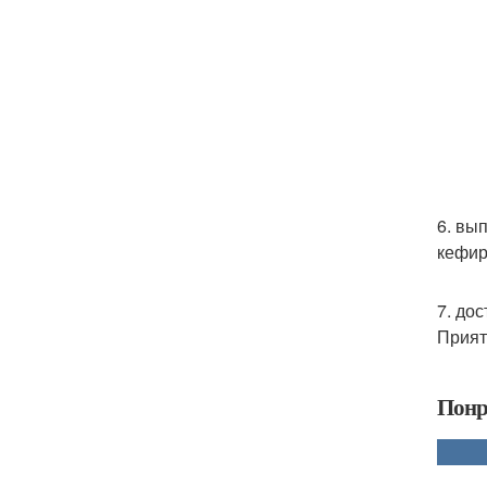
6. вы
кефир
7. дос
Прият
Понр