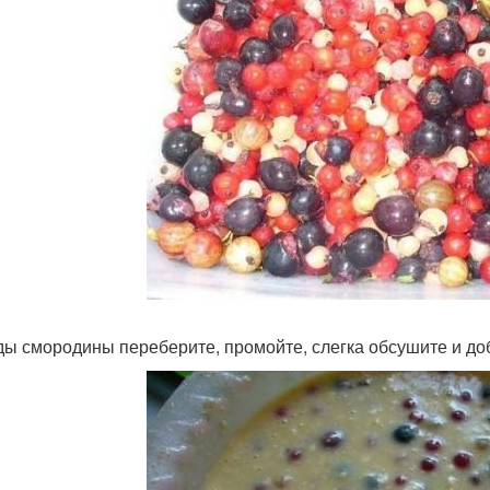
оды смородины переберите, промойте, слегка обсушите и д