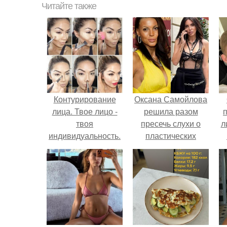
Читайте также
Контурирование
Оксана Самойлова
лица. Твое лицо -
решила разом
твоя
пресечь слухи о
л
индивидуальность.
пластических
операциях и
п
публично
прояснила
ситуацию.