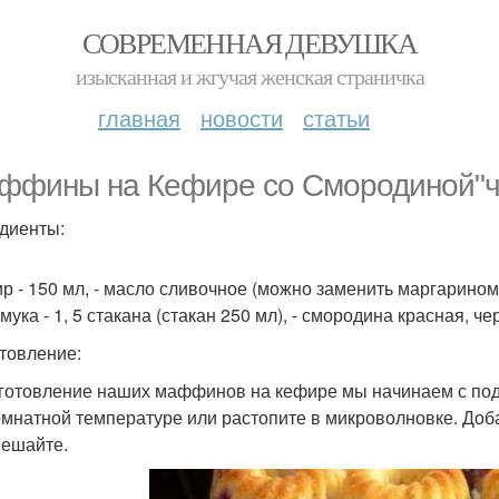
СОВРЕМЕННАЯ ДЕВУШКА
изысканная и жгучая женская страничка
главная
новости
статьи
ффины на Кефире со Смородиной"чуд
диенты:
р - 150 мл, - масло сливочное (можно заменить маргарином) - 12
 - мука - 1, 5 стакана (стакан 250 мл), - смородина красная, че
товление:
иготовление наших маффинов на кефире мы начинаем с подг
омнатной температуре или растопите в микроволновке. Доба
ешайте.