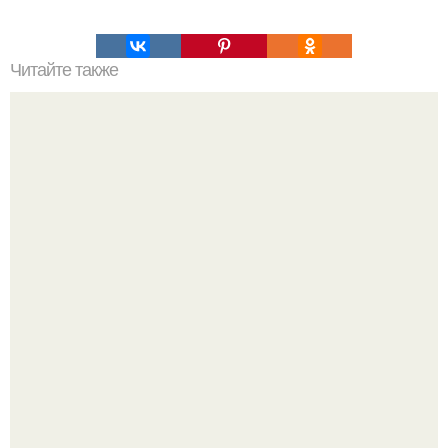
Читайте также
Суши - торт: это так просто.
Ольга Дроздова поделилась очень личной историей, о