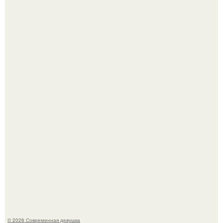
Платье, которое до сих пор вызывает споры спустя годы.
Бывшая актриса для самых взрослых амаранта Хэнк
стала сенатором в Колумбии.
© 2026 Современная девушка