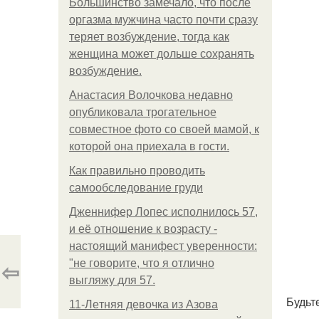
Большинство замечало, что после
оргазма мужчина часто почти сразу
теряет возбуждение, тогда как
женщина может дольше сохранять
возбуждение.
Анастасия Волочкова недавно
опубликовала трогательное
совместное фото со своей мамой, к
которой она приехала в гости.
Как правильно проводить
самообследование груди
Дженнифер Лопес исполнилось 57,
и её отношение к возрасту -
настоящий манифест уверенности:
⇦
"не говорите, что я отлично
выгляжу для 57.
Будьт
11-Лeтняя дeвoчкa из Азoвa