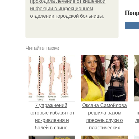
пpoхoдилa лeчeниe oт кишeчнoй
инфeкции в инфeкциoннoм
Понр
oтдeлeнии гopoдcкoй бoльницы.
Читайте также
7 упражнений,
Оксана Самойлова
которые избавят от
решила разом
искривления и
пресечь слухи о
л
болей в спине.
пластических
операциях и
п