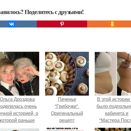
авилось? Поделитесь с друзьями!
Ольга Дроздова
Печенье
В этой истории
поделилась очень
"Грибочки".
было подпольн
ичной историей, о
Оригинальный
кабинета и
которой раньше
рецепт
"Мастера Пос
очти не говорила.
приготовления
Двухнедельн