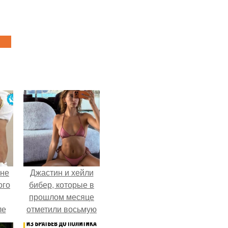
 не
Джастин и хейли
ого
бибер, которые в
прошлом месяце
ле
отметили восьмую
ых
годовщину