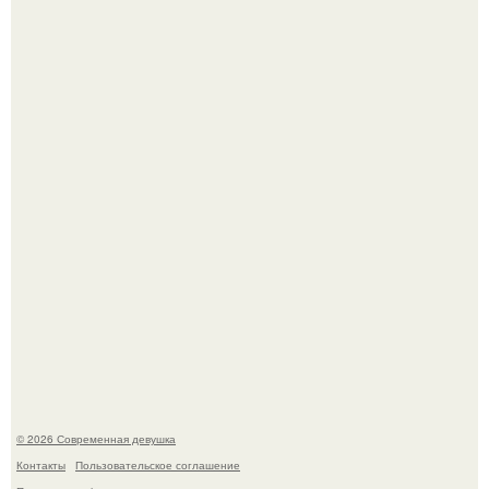
Луис Мигель и Мэрайя Кэри - одна из самых элегантных
и обсуждаемых пар конца 90-х.
Настя Макаревич и её бывший супруг поженились на
борту круизного лайнера.
© 2026 Современная девушка
Контакты
Пользовательское соглашение