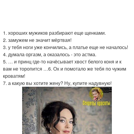
1. хороших мужиков разбирают еще щенками.
2. замужем не значит мёртвая!
3. у тебя ноги уже кончились, а платье еще не началось!
4. думала оргазм, а оказалось - это астма.
5. … и принц где-то начёсывает хвост белого коня и к
вам не торопится …6. Ох и помотало же тебя по чужим
кроватям!
7. а какую вы хотите жену? Ну, купите надувную!