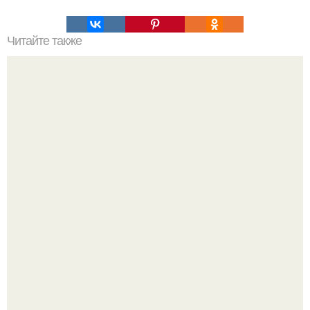
Читайте также
Пп печенье из овсяной муки. 5 рецептов полезного ПП-
печенья.