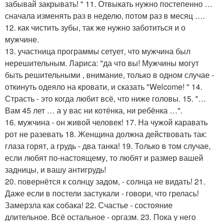
забывай закрывать! " 11. Отвыкать нужно постепенно …
сначала изменять раз в неделю, потом раз в месяц ….
12. как чистить зубы, так же нужно заботиться и о
мужчине.
13. участница программы сетует, что мужчина был
нерешительным. Лариса: "да что вы! Мужчины могут
быть решительными , внимание, только в одном случае -
откинуть одеяло на кровати, и сказать "Welcome! " 14.
Страсть - это когда любит всё, что ниже головы. 15. "…
Вам 45 лет … а у вас ни котёнка, ни ребёнка …".
16. мужчина - он живой человек! 17. На чужой каравать
рот не разевать 18. Женщина должна действовать так:
глаза горят, а грудь - два танка! 19. Только в том случае,
если любят по-настоящему, то любят и размер вашей
задницы, и вашу антигрудь!
20. повернётся к солнцу задом, - солнца не видать! 21.
Даже если в постели застукали - говори, что грелась!
Замерзла как собака! 22. Счастье - состояние
длительное. Всё остальное - оргазм. 23. Пока у него