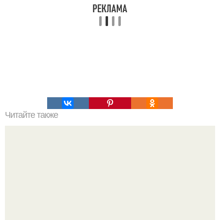
Читайте также
Низкоуглеводный кокосовый бисквит для пп торта, без
глютена и сахара.