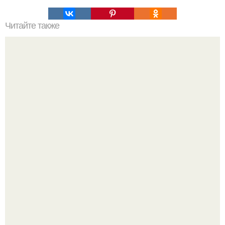
Читайте также
Летние укладки на короткие волосы с аксессуарами: как
выглядят и как делать