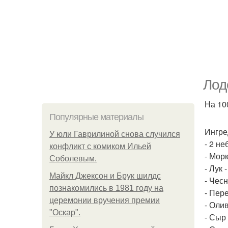
Лод
На 100
Популярные материалы
Ингре
У юли Гаврилиной снова случился
- 2 не
конфликт с комиком Ильей
- Морк
Соболевым.
- Лук -
Майкл Джексон и Брук шилдс
- Чесн
познакомились в 1981 году на
- Пере
церемонии вручения премии
- Олив
"Оскар".
- Сыр 