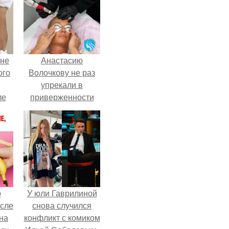
 не
Анастасию
ого
Волочкову не раз
упрекали в
ле
приверженности
ых
устаревшим бьюти -
процедурам.
о
У юли Гаврилиной
осле
снова случился
на
конфликт с комиком