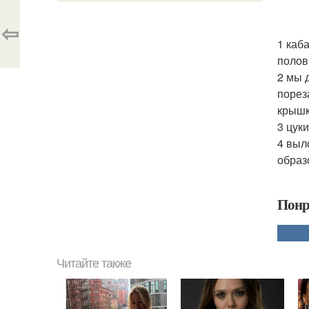
⇦
1 каб
полов
2 мы 
порез
крышк
3 цук
4 выл
образ
Понр
Читайте также