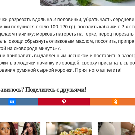
ачки разрезать вдоль на 2 половинки, убрать часть сердцев
инки получился около 100-120 гр), посолить кабачки с 2-х ст
делаем начинку: морковь натереть на терке, перец порезать 
ать, овощи сбрызнуть оливковым маслом, посолить, припра
ой на сковороде минут 5-7.
ини приправить выдавленным чесноком и поставить в разогр
ожить в лодочки начинку из овощей, сверху присыпать сыром
ования румяной сырной корочки. Приятного аппетита!
авилось? Поделитесь с друзьями!