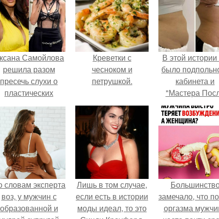
ксана Самойлова
Креветки с
В этой истории
решила разом
чесноком и
было подпольн
пресечь слухи о
петрушкой.
кабинета и
пластических
"Мастера Пос
операциях и
Двухнедельн
публично
Курсов".
прояснила
ситуацию.
о словам эксперта
Лишь в том случае,
Большинств
воз, у мужчин с
если есть в истории
замечало, что п
образованной и
моды идеал, то это
оргазма мужчи