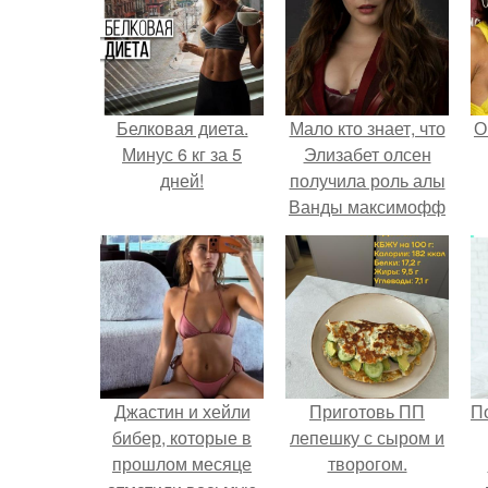
Белковая диета.
Мало кто знает, что
О
Минус 6 кг за 5
Элизабет олсен
дней!
получила роль алы
Ванды максимофф
не сразу.
Джастин и хейли
Приготовь ПП
П
бибер, которые в
лепешку с сыром и
прошлом месяце
творогом.