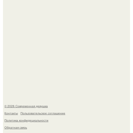
Большинство замечало, что после оргазма мужчина
часто почти сразу теряет возбуждение, тогда как
женщина может дольше сохранять возбуждение.
Платье, которое до сих пор вызывает споры спустя годы.
© 2026 Современная девушка
Контакты
Пользовательское соглашение
Политика конфидециальности
Обратная связь